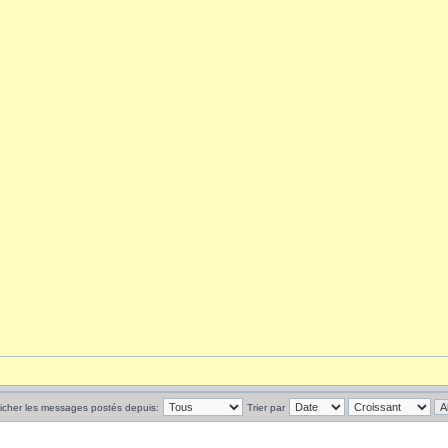
ficher les messages postés depuis:
Trier par