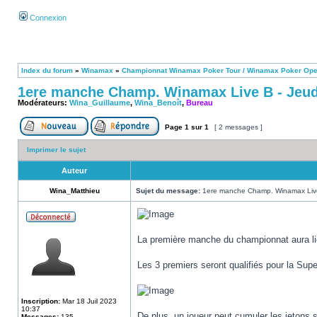
Connexion
Index du forum
»
Winamax
»
Championnat Winamax Poker Tour / Winamax Poker Op
1ere manche Champ. Winamax Live B - Jeudi
Modérateurs:
Wina_Guillaume
,
Wina_Benoît
,
Bureau
Page
1
sur
1
[ 2 messages ]
Imprimer le sujet
Auteur
Wina_Matthieu
Sujet du message:
1ere manche Champ. Winamax Live 
La première manche du championnat aura l
Les 3 premiers seront qualifiés pour la Supe
Inscription:
Mar 18 Juil 2023
10:37
De plus, un joueur peut cumuler les jetons s
Messages:
135