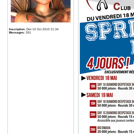
Inscription:
Dim 10 Oct 2010 21:34
Messages:
261