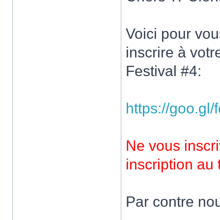
Voici pour vou
inscrire à vot
Festival #4:
https://goo.g
Ne vous inscri
inscription au
Par contre no