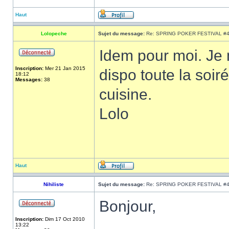
Haut
Lolopeche
Sujet du message:
Re: SPRING POKER FESTIVAL #
Idem pour moi. Je 
Inscription:
Mer 21 Jan 2015
dispo toute la soir
18:12
Messages:
38
cuisine.
Lolo
Haut
Nihiliste
Sujet du message:
Re: SPRING POKER FESTIVAL #
Bonjour,
Inscription:
Dim 17 Oct 2010
13:22