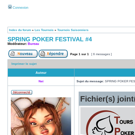
Connexion
Index du forum
»
Les Tournois
»
Tournois Saisonniers
SPRING POKER FESTIVAL #4
Modérateur:
Bureau
Page
1
sur
1
[ 6 messages ]
Imprimer le sujet
Auteur
Nat
Sujet du message:
SPRING POKER FES
Fichier(s) joint