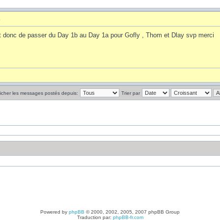
4
et donc de passer du Day 1b au Day 1a pour Gofly , Thom et Dlay svp merci
ficher les messages postés depuis:
Trier par
Powered by
phpBB
© 2000, 2002, 2005, 2007 phpBB Group
Traduction par:
phpBB-fr.com