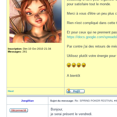
pour satisfaire tout le monde.
Merci à vous d'être un peu plus 
Rien n'est compliqué dans cette t
Et pour ceux qui ne prennent pas 
https://docs.google.com/spreadsh
Par contre j'ai des retours de m
Inscription:
Dim 10 Oct 2010 21:34
Messages:
261
Utilisez plutôt votre énergie pour
A bientôt
Haut
Joegillian
Sujet du message:
Re: SPRING POKER FESTIVAL #
Bonjour,
je serai présent le vendredi.