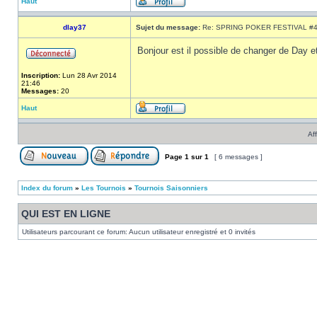
Haut
dlay37
Sujet du message:
Re: SPRING POKER FESTIVAL #
Bonjour est il possible de changer de Day 
Inscription:
Lun 28 Avr 2014
21:46
Messages:
20
Haut
Af
Page
1
sur
1
[ 6 messages ]
Index du forum
»
Les Tournois
»
Tournois Saisonniers
QUI EST EN LIGNE
Utilisateurs parcourant ce forum: Aucun utilisateur enregistré et 0 invités