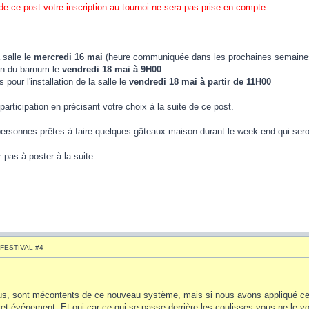
de ce post votre inscription au tournoi ne sera pas prise en compte.
 salle le
mercredi 16 mai
(heure communiquée dans les prochaines semaine
ion du barnum le
vendredi 18 mai à 9H00
pour l'installation de la salle le
vendredi 18 mai à partir de 11H00
participation en précisant votre choix à la suite de ce post.
rsonnes prêtes à faire quelques gâteaux maison durant le week-end qui seron
 pas à poster à la suite.
FESTIVAL #4
s, sont mécontents de ce nouveau système, mais si nous avons appliqué ce fo
cet événement. Et oui car ce qui se passe derrière les coulisses vous ne le 