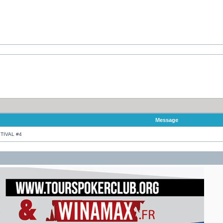
Message
TIVAL #4