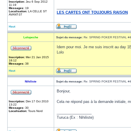
Inscription:
Jeu 6 Sep 2012
11:19
_________________
Messages:
19
Localisation:
LA CELLE ST
LES CARTES ONT TOUJOURS RAISON
AVANT-37
Haut
Lolopeche
Sujet du message:
Re: SPRING POKER FESTIVAL #
Idem pour moi. Je me suis inscrit au day 1B 
Lolo
Inscription:
Mer 21 Jan 2015
18:12
Messages:
38
Haut
Nihiliste
Sujet du message:
Re: SPRING POKER FESTIVAL #
Bonjour,
Cela ne répond pas à la demande initiale, m
Inscription:
Dim 17 Oct 2010
13:22
Messages:
30
Localisation:
Tours Nord
_________________
Turuca (Ex : Nihiliste)