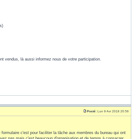
s)
t vendus, là aussi informez nous de votre participation.
Posté:
Lun 9 Avr 2018 20:56
rmulaire c'est pour faciliter la tâche aux membres du bureau qui ont
voyez pas mais c'est beaucoup d'organisation et de temps à consacrer