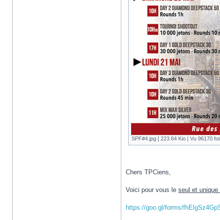
SPF#4.jpg [ 223.64 Kio | Vu 96170 foi
Chers TPCiens,
Voici pour vous le
seul et unique 
https://goo.gl/forms/fhElgSz4G