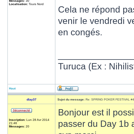
Messages:
30
Localisation:
Tours Nord
Cela ne répond pas
venir le vendredi 
en congés.
______________
Turuca (Ex : Nihilis
Haut
dlay37
Sujet du message:
Re: SPRING POKER FESTIVAL #
Bonjour est il pos
Inscription:
Lun 28 Avr 2014
passer du Day 1b a
21:46
Messages:
20