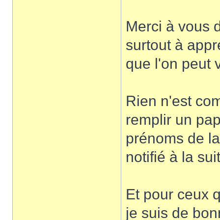
Merci à vous 
surtout à app
que l'on peut
Rien n'est com
remplir un pap
prénoms de la
notifié à la su
Et pour ceux q
je suis de bon