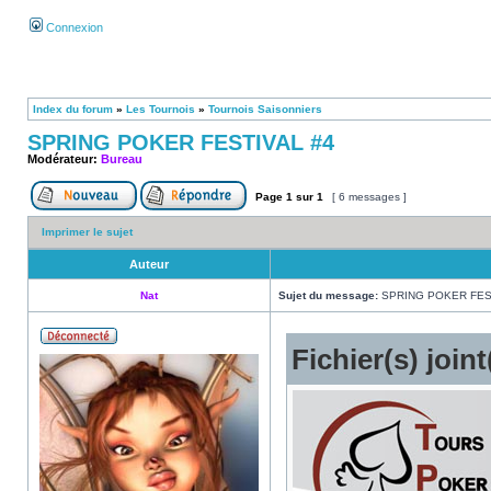
Connexion
Index du forum
»
Les Tournois
»
Tournois Saisonniers
SPRING POKER FESTIVAL #4
Modérateur:
Bureau
Page
1
sur
1
[ 6 messages ]
Imprimer le sujet
Auteur
Nat
Sujet du message:
SPRING POKER FES
Fichier(s) joint