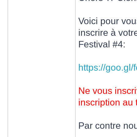
Voici pour vou
inscrire à vot
Festival #4:
https://goo.g
Ne vous inscri
inscription au
Par contre no