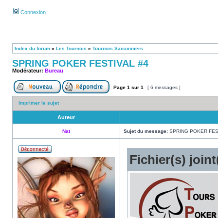
Connexion
Index du forum
»
Les Tournois
»
Tournois Saisonniers
SPRING POKER FESTIVAL #4
Modérateur:
Bureau
Page
1
sur
1
[ 6 messages ]
Imprimer le sujet
Auteur
Nat
Sujet du message:
SPRING POKER FES
Fichier(s) joint