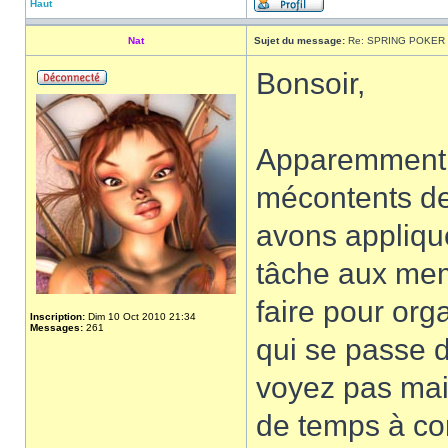
Haut
Nat
Sujet du message:
Re: SPRING POKER 
Bonsoir,
Apparemment, 
mécontents de
avons appliqué 
tâche aux mem
faire pour org
Inscription:
Dim 10 Oct 2010 21:34
Messages:
261
qui se passe d
voyez pas mai
de temps à con