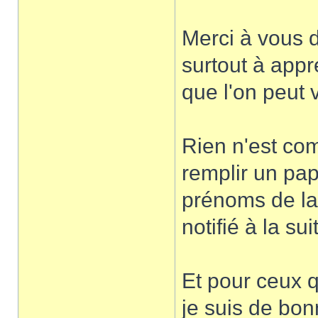
Merci à vous 
surtout à app
que l'on peut
Rien n'est com
remplir un pap
prénoms de la
notifié à la su
Et pour ceux q
je suis de bon