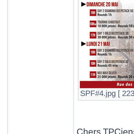
SPF#4.jpg [ 223.
Chers TPCien