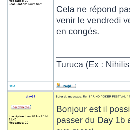
Messages:
30
Localisation:
Tours Nord
Cela ne répond pas
venir le vendredi 
en congés.
______________
Turuca (Ex : Nihilis
Haut
dlay37
Sujet du message:
Re: SPRING POKER FESTIVAL #
Bonjour est il pos
Inscription:
Lun 28 Avr 2014
passer du Day 1b a
21:46
Messages:
20