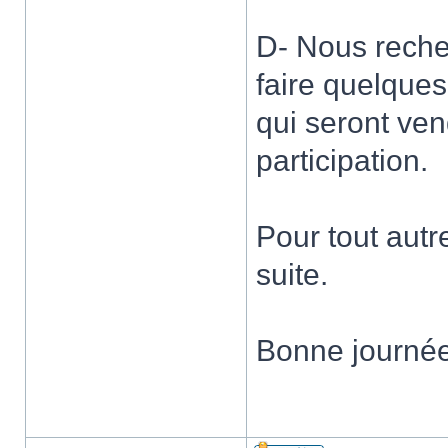
D- Nous reche
faire quelque
qui seront ven
participation.
Pour tout autr
suite.
Bonne journée