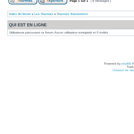
Page
1
sur
1
[ 8 messages ]
Index du forum
»
Les Tournois
»
Tournois Saisonniers
QUI EST EN LIGNE
Utilisateurs parcourant ce forum: Aucun utilisateur enregistré et 0 invités
Powered by
phpBB
©
Tradu
Création de sit