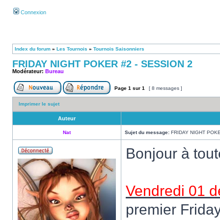
Connexion
Index du forum
»
Les Tournois
»
Tournois Saisonniers
FRIDAY NIGHT POKER #2 - SESSION 2
Modérateur:
Bureau
Page
1
sur
1
[ 8 messages ]
Imprimer le sujet
Auteur
Nat
Sujet du message:
FRIDAY NIGHT POKE
Bonjour à tout
Vendredi 01 
premier Friday