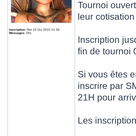
Tournoi ouvert
leur cotisatio
Inscription:
Dim 10 Oct 2010 21:34
Messages:
261
Inscription ju
fin de tournoi
Si vous êtes e
inscrire par 
21H pour arriv
Les inscription