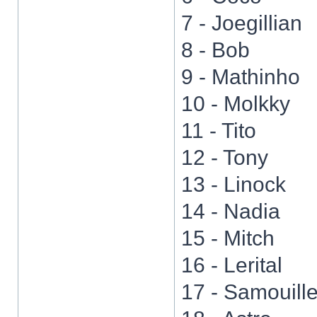
7 - Joegillian
8 - Bob
9 - Mathinho
10 - Molkky
11 - Tito
12 - Tony
13 - Linock
14 - Nadia
15 - Mitch
16 - Lerital
17 - Samouill