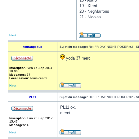
18 - Astro
19 - Xfred
20 - NegMarrons
21 - Nicolas
Haut
tourangeaux
Sujet du message:
Re: FRIDAY NIGHT POKER #2 - S
yoda 37 merci
Inscription:
Ven 16 Sep 2011
10:00
Messages:
67
Localisation:
Tours centre
Haut
PL11
Sujet du message:
Re: FRIDAY NIGHT POKER #2 - S
PL11 ok.
merci
Inscription:
Lun 25 Sep 2017
15:47
Messages:
4
Haut