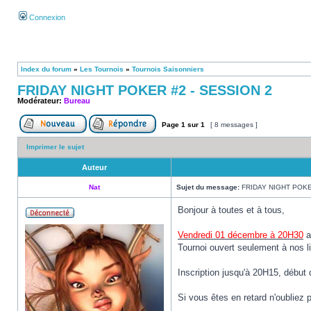
Connexion
Index du forum
»
Les Tournois
»
Tournois Saisonniers
FRIDAY NIGHT POKER #2 - SESSION 2
Modérateur:
Bureau
Page
1
sur
1
[ 8 messages ]
Imprimer le sujet
Auteur
Nat
Sujet du message:
FRIDAY NIGHT POKE
Bonjour à toutes et à tous,
Vendredi 01 décembre à 20H30
a
Tournoi ouvert seulement à nos li
Inscription jusqu'à 20H15, début 
Si vous êtes en retard n'oubliez