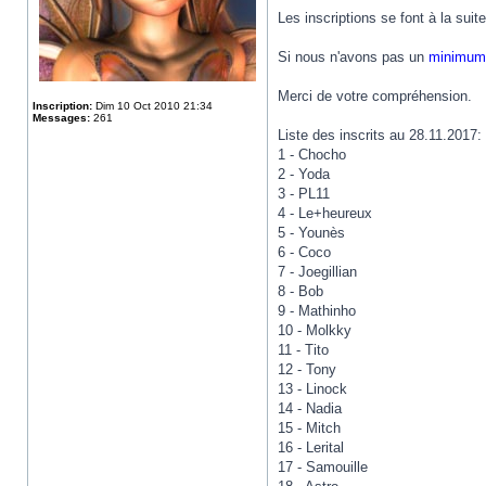
Les inscriptions se font à la suit
Si nous n'avons pas un
minimum 
Merci de votre compréhension.
Inscription:
Dim 10 Oct 2010 21:34
Messages:
261
Liste des inscrits au 28.11.2017:
1 - Chocho
2 - Yoda
3 - PL11
4 - Le+heureux
5 - Younès
6 - Coco
7 - Joegillian
8 - Bob
9 - Mathinho
10 - Molkky
11 - Tito
12 - Tony
13 - Linock
14 - Nadia
15 - Mitch
16 - Lerital
17 - Samouille