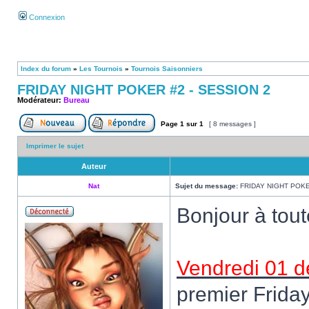
Connexion
Index du forum
»
Les Tournois
»
Tournois Saisonniers
FRIDAY NIGHT POKER #2 - SESSION 2
Modérateur:
Bureau
Page
1
sur
1
[ 8 messages ]
Imprimer le sujet
Auteur
Nat
Sujet du message:
FRIDAY NIGHT POKE
Bonjour à tout
Vendredi 01 
premier Friday