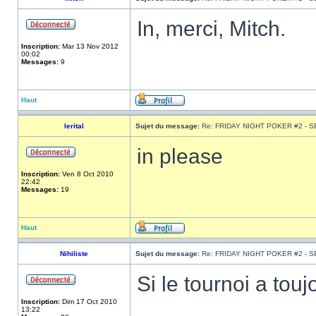
In, merci, Mitch.
Inscription:
Mar 13 Nov 2012
00:02
Messages:
9
Haut
lerital
Sujet du message:
Re: FRIDAY NIGHT POKER #2 - S
in please
Inscription:
Ven 8 Oct 2010
22:42
Messages:
19
Haut
Nihiliste
Sujet du message:
Re: FRIDAY NIGHT POKER #2 - S
Si le tournoi a touj
Inscription:
Dim 17 Oct 2010
13:22