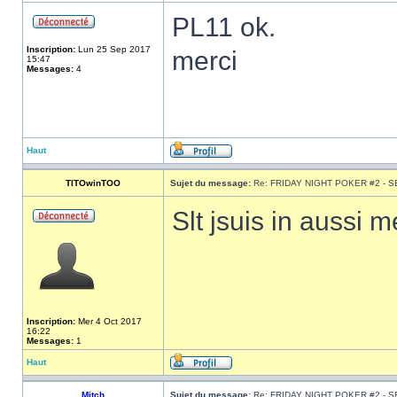
PL11 ok.
Inscription:
Lun 25 Sep 2017
merci
15:47
Messages:
4
Haut
TITOwinTOO
Sujet du message:
Re: FRIDAY NIGHT POKER #2 - S
Slt jsuis in aussi m
Inscription:
Mer 4 Oct 2017
16:22
Messages:
1
Haut
Mitch
Sujet du message:
Re: FRIDAY NIGHT POKER #2 - S