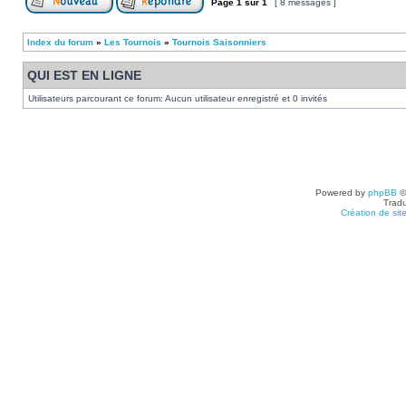
Page
1
sur
1
[ 8 messages ]
Index du forum
»
Les Tournois
»
Tournois Saisonniers
QUI EST EN LIGNE
Utilisateurs parcourant ce forum: Aucun utilisateur enregistré et 0 invités
Powered by
phpBB
©
Tradu
Création de sit