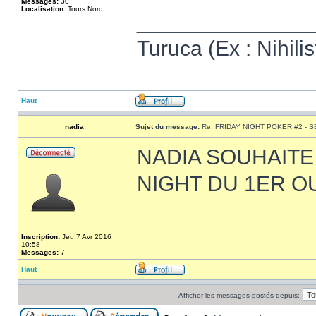
Messages:
30
Localisation:
Tours Nord
______________
Turuca (Ex : Nihilis
Haut
nadia
Sujet du message:
Re: FRIDAY NIGHT POKER #2 - S
NADIA SOUHAITE
NIGHT DU 1ER OU
Inscription:
Jeu 7 Avr 2016
10:58
Messages:
7
Haut
Afficher les messages postés depuis: