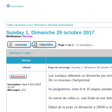
Connexion
Index du forum
»
Les Tournois
»
Tournois Saisonniers
Sunday 1. Dimanche 29 octobre 2017
Modérateur:
Bureau
Page
1
sur
1
[ 3 messages ]
Imprimer le sujet
Auteur
chrisd
Sujet du message:
Sunday 1. Dimanche 29 octobre 2
Les sundays debutent ce dimanche par notr
De ce nouveau championnat
Inscription:
Sam 2 Oct 2010
12:16
Au programme, entre 8 et 10 etapes pendan
Messages:
271
Au terme de celles-ci, une finale et une dot
Debut de la joute ce dimanche a 10h00 a not