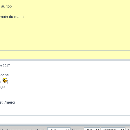
 au top
e main du matin
re 2017
anche
er
)
age
et ?merci