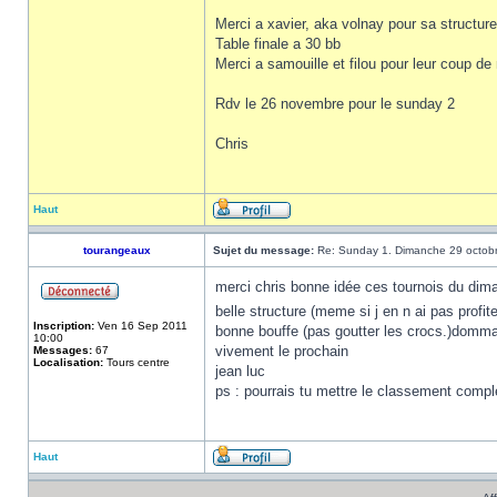
Merci a xavier, aka volnay pour sa structure
Table finale a 30 bb
Merci a samouille et filou pour leur coup d
Rdv le 26 novembre pour le sunday 2
Chris
Haut
tourangeaux
Sujet du message:
Re: Sunday 1. Dimanche 29 octob
merci chris bonne idée ces tournois du dim
belle structure (meme si j en n ai pas profit
Inscription:
Ven 16 Sep 2011
bonne bouffe (pas goutter les crocs.)domm
10:00
vivement le prochain
Messages:
67
Localisation:
Tours centre
jean luc
ps : pourrais tu mettre le classement compl
Haut