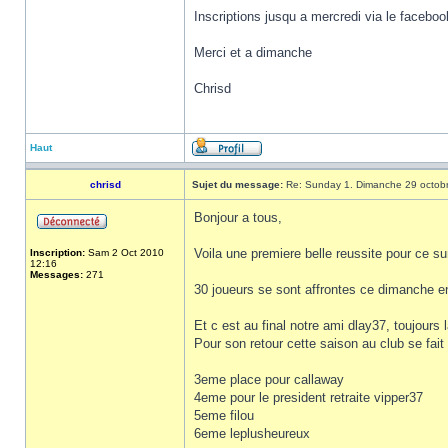
Inscriptions jusqu a mercredi via le faceboo
Merci et a dimanche
Chrisd
Haut
chrisd
Sujet du message:
Re: Sunday 1. Dimanche 29 octob
Bonjour a tous,
Voila une premiere belle reussite pour ce s
Inscription:
Sam 2 Oct 2010
12:16
Messages:
271
30 joueurs se sont affrontes ce dimanche e
Et c est au final notre ami dlay37, toujours 
Pour son retour cette saison au club se fait
3eme place pour callaway
4eme pour le president retraite vipper37
5eme filou
6eme leplusheureux