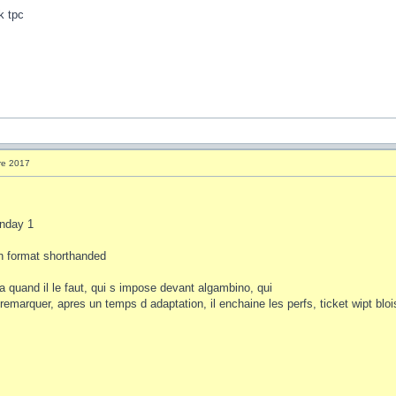
k tpc
re 2017
unday 1
n format shorthanded
la quand il le faut, qui s impose devant algambino, qui
 remarquer, apres un temps d adaptation, il enchaine les perfs, ticket wipt bl