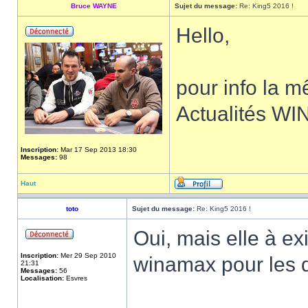
Bruce WAYNE
Sujet du message:
Re: King5 2016 !
Hello,
pour info la m
Actualités W
Inscription:
Mar 17 Sep 2013 18:30
Messages:
98
Haut
toto
Sujet du message:
Re: King5 2016 !
Oui, mais elle à ex
Inscription:
Mer 29 Sep 2010
winamax pour les 
21:31
Messages:
56
Localisation:
Esvres