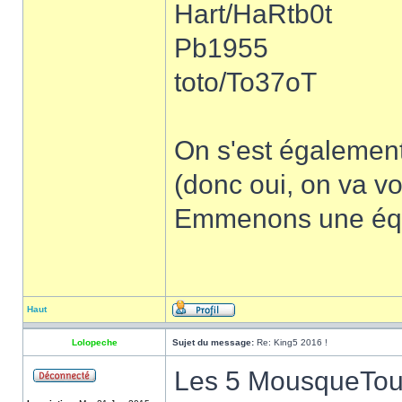
Hart/HaRtb0t
Pb1955
toto/To37oT
On s'est également 
(donc oui, on va v
Emmenons une équi
Haut
Lolopeche
Sujet du message:
Re: King5 2016 !
Les 5 MousqueTours