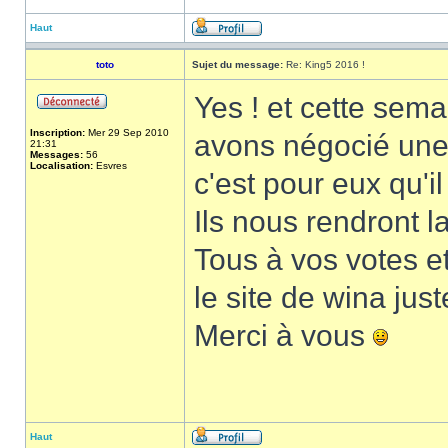
Haut
toto
Sujet du message:
Re: King5 2016 !
Yes ! et cette sema
Inscription:
Mer 29 Sep 2010
avons négocié une
21:31
Messages:
56
Localisation:
Esvres
c'est pour eux qu'il
Ils nous rendront 
Tous à vos votes e
le site de wina just
Merci à vous
Haut