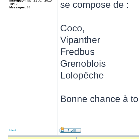
Inscription:
Mer 21 Jan 2015
se compose de :
18:12
Messages:
38
Coco,
Vipanther
Fredbus
Grenoblois
Lolopêche
Bonne chance à tou
Haut