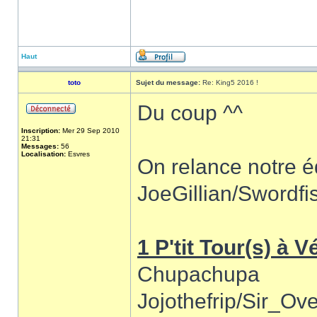
Haut
toto
Sujet du message:
Re: King5 2016 !
Du coup ^^
Inscription:
Mer 29 Sep 2010
21:31
Messages:
56
Localisation:
Esvres
On relance notre 
JoeGillian/Swordfi
1 P'tit Tour(s) à 
Chupachupa
Jojothefrip/Sir_Ov