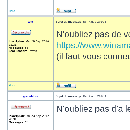
Haut
toto
Sujet du message:
Re: King5 2016 !
N'oubliez pas de vo
Inscription:
Mer 29 Sep 2010
https://www.winama
21:31
Messages:
56
Localisation:
Esvres
(il faut vous conne
Haut
grenoblois
Sujet du message:
Re: King5 2016 !
N'oubliez pas d'all
Inscription:
Dim 23 Sep 2012
20:31
Messages:
74