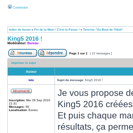
Connexion
Index du forum
»
Fin de la Main ! C'est la Pause !
»
Taverne "Au Bout de l'Idiot"
King5 2016 !
Modérateur:
Bureau
Page
1
sur
1
[ 12 messages ]
Imprimer le sujet
Auteur
toto
Sujet du message:
King5 2016 !
Je vous propose de 
Inscription:
Mer 29 Sep 2010
King5 2016 créées
21:31
Messages:
56
Localisation:
Esvres
Et puis chaque mar
résultats, ça perme