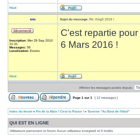
Haut
toto
Sujet du message:
Re: King5 2016 !
C'est repartie pour
Inscription:
Mer 29 Sep 2010
6 Mars 2016 !
21:31
Messages:
56
Localisation:
Esvres
Haut
Afficher les messages postés depuis:
Page
1
sur
1
[ 12 messages ]
Index du forum
»
Fin de la Main ! C'est la Pause !
»
Taverne "Au Bout de l'Idiot"
QUI EST EN LIGNE
Utilisateurs parcourant ce forum: Aucun utilisateur enregistré et 0 invités