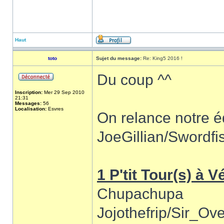
Haut
toto
Sujet du message:
Re: King5 2016 !
Du coup ^^
Inscription:
Mer 29 Sep 2010
21:31
Messages:
56
Localisation:
Esvres
On relance notre 
JoeGillian/Swordfi
1 P'tit Tour(s) à 
Chupachupa
Jojothefrip/Sir_Ov