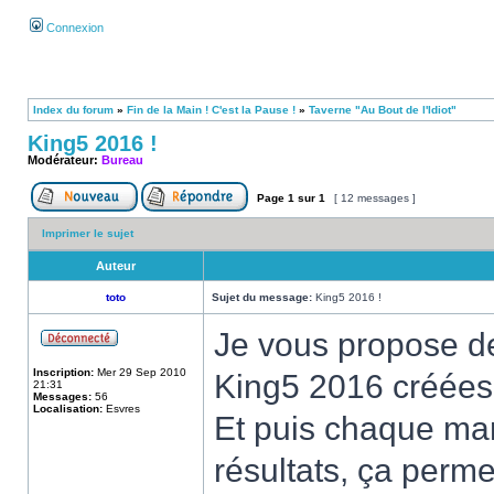
Connexion
Index du forum
»
Fin de la Main ! C'est la Pause !
»
Taverne "Au Bout de l'Idiot"
King5 2016 !
Modérateur:
Bureau
Page
1
sur
1
[ 12 messages ]
Imprimer le sujet
Auteur
toto
Sujet du message:
King5 2016 !
Je vous propose de 
Inscription:
Mer 29 Sep 2010
King5 2016 créées
21:31
Messages:
56
Localisation:
Esvres
Et puis chaque mar
résultats, ça perme