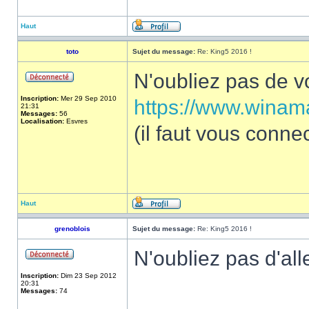
Haut
toto
Sujet du message:
Re: King5 2016 !
N'oubliez pas de vo
Inscription:
Mer 29 Sep 2010
https://www.winama
21:31
Messages:
56
Localisation:
Esvres
(il faut vous conne
Haut
grenoblois
Sujet du message:
Re: King5 2016 !
N'oubliez pas d'all
Inscription:
Dim 23 Sep 2012
20:31
Messages:
74