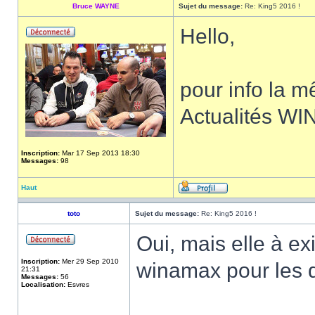
Bruce WAYNE
Sujet du message:
Re: King5 2016 !
Hello,
pour info la m
Actualités W
Inscription:
Mar 17 Sep 2013 18:30
Messages:
98
Haut
toto
Sujet du message:
Re: King5 2016 !
Oui, mais elle à ex
Inscription:
Mer 29 Sep 2010
winamax pour les 
21:31
Messages:
56
Localisation:
Esvres