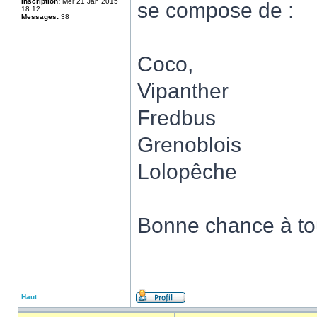
Inscription:
Mer 21 Jan 2015
se compose de :
18:12
Messages:
38
Coco,
Vipanther
Fredbus
Grenoblois
Lolopêche
Bonne chance à tou
Haut