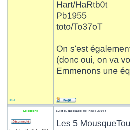
Hart/HaRtb0t
Pb1955
toto/To37oT
On s'est également 
(donc oui, on va v
Emmenons une équi
Haut
Lolopeche
Sujet du message:
Re: King5 2016 !
Les 5 MousqueTours