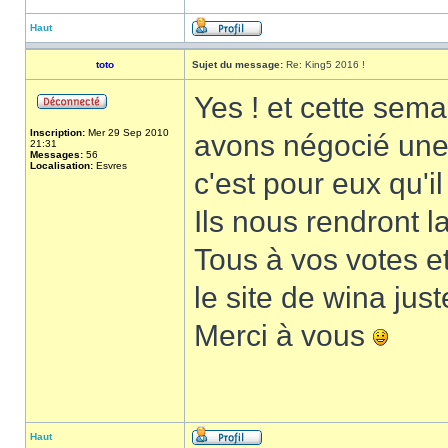
Haut
toto
Sujet du message:
Re: King5 2016 !
Yes ! et cette sema
Inscription:
Mer 29 Sep 2010
avons négocié une
21:31
Messages:
56
Localisation:
Esvres
c'est pour eux qu'il
Ils nous rendront 
Tous à vos votes e
le site de wina just
Merci à vous
Haut