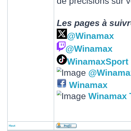
de précisions sur v
Les pages à suivr
@Winamax
@Winamax
WinamaxSport
@Winama
Winamax
Winamax 
Haut