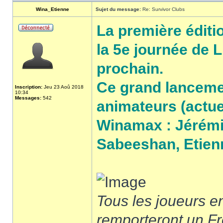
Wina_Etienne
Sujet du message:
Re: Survivor Clubs
La première éditi
la 5e journée de 
prochain.
Ce grand lancemen
Inscription:
Jeu 23 Aoû 2018
10:34
Messages:
542
animateurs (actue
Winamax : Jérémie
Sabeeshan, Etienn
Tous les joueurs e
remporteront un Fr