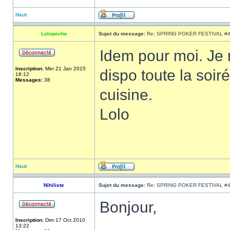
Haut
Lolopeche
Sujet du message:
Re: SPRING POKER FESTIVAL #
Idem pour moi. Je 
Inscription:
Mer 21 Jan 2015
dispo toute la soir
18:12
Messages:
38
cuisine.
Lolo
Haut
Nihiliste
Sujet du message:
Re: SPRING POKER FESTIVAL #
Bonjour,
Inscription:
Dim 17 Oct 2010
13:22