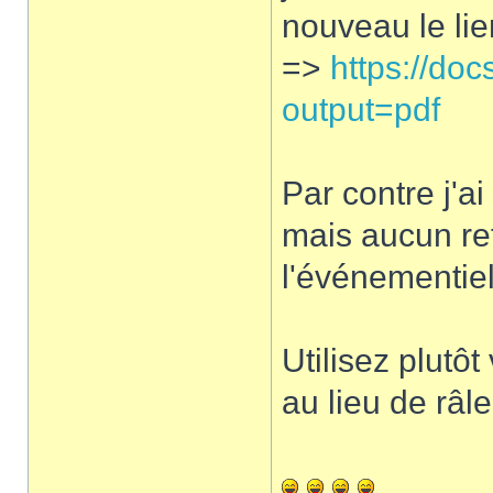
nouveau le lien
=>
https://doc
output=pdf
Par contre j'
mais aucun re
l'événementiel
Utilisez plutô
au lieu de râl