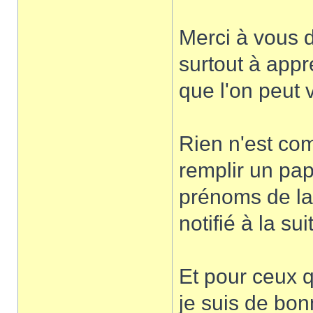
Merci à vous 
surtout à app
que l'on peut
Rien n'est com
remplir un pap
prénoms de la
notifié à la su
Et pour ceux q
je suis de bon