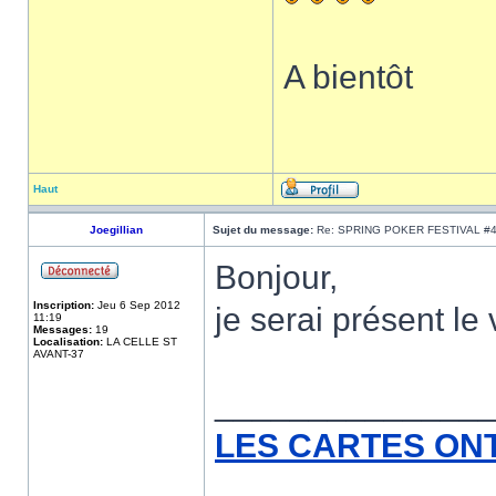
A bientôt
Haut
Joegillian
Sujet du message:
Re: SPRING POKER FESTIVAL #
Bonjour,
Inscription:
Jeu 6 Sep 2012
je serai présent le
11:19
Messages:
19
Localisation:
LA CELLE ST
AVANT-37
______________
LES CARTES ON