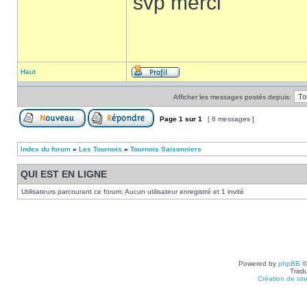
svp merci
Haut
Afficher les messages postés depuis:
Page
1
sur
1
[ 6 messages ]
Index du forum
»
Les Tournois
»
Tournois Saisonniers
QUI EST EN LIGNE
Utilisateurs parcourant ce forum: Aucun utilisateur enregistré et 1 invité
Powered by
phpBB
©
Tradu
Création de sit