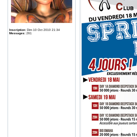
Inscription:
Dim 10 Oct 2010 21:34
Messages:
261