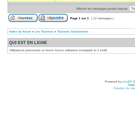
Afficher les messages postés depuis:
Page
1
sur
1
[ 12 messages ]
Index du forum
»
Les Tournois
»
Tournois Saisonniers
QUI EST EN LIGNE
Utilisateurs parcourant ce forum: Aucun utilisateur enregistré et 1 invité
Powered by
phpBB
©
Tradu
Création de sit