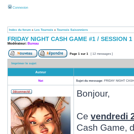
Connexion
Index du forum
»
Les Tournois
»
Tournois Saisonniers
FRIDAY NIGHT CASH GAME #1 / SESSION 1
Modérateur:
Bureau
Page
1
sur
1
[ 12 messages ]
Imprimer le sujet
Auteur
Nat
Sujet du message:
FRIDAY NIGHT CASH
Bonjour,
Ce
vendredi 
Cash Game, d