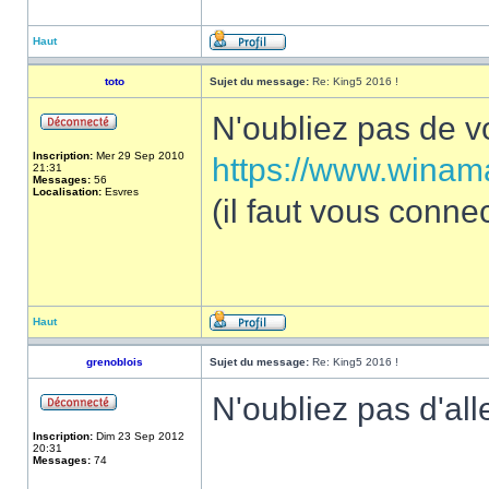
Haut
toto
Sujet du message:
Re: King5 2016 !
N'oubliez pas de vo
Inscription:
Mer 29 Sep 2010
https://www.winama
21:31
Messages:
56
Localisation:
Esvres
(il faut vous conne
Haut
grenoblois
Sujet du message:
Re: King5 2016 !
N'oubliez pas d'all
Inscription:
Dim 23 Sep 2012
20:31
Messages:
74