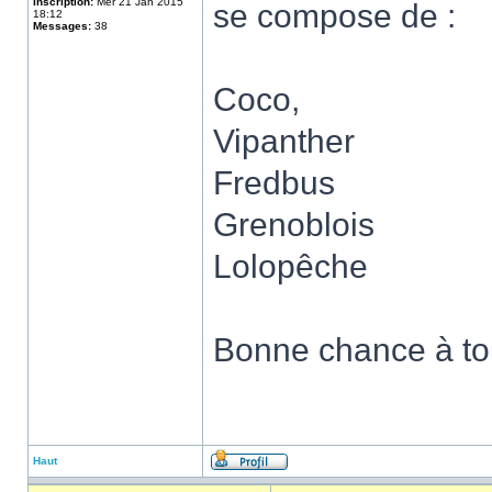
Inscription:
Mer 21 Jan 2015
se compose de :
18:12
Messages:
38
Coco,
Vipanther
Fredbus
Grenoblois
Lolopêche
Bonne chance à tou
Haut