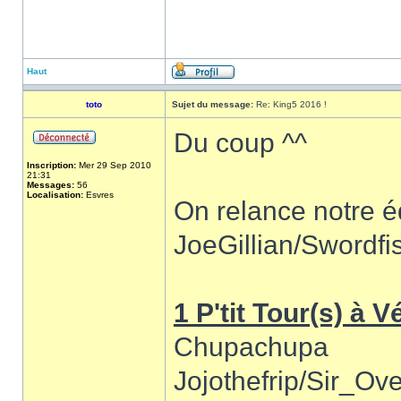
Haut
toto
Sujet du message:
Re: King5 2016 !
Du coup ^^
Inscription:
Mer 29 Sep 2010
21:31
Messages:
56
Localisation:
Esvres
On relance notre 
JoeGillian/Swordfi
1 P'tit Tour(s) à 
Chupachupa
Jojothefrip/Sir_Ov