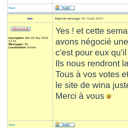
Haut
toto
Sujet du message:
Re: King5 2016 !
Yes ! et cette sema
Inscription:
Mer 29 Sep 2010
avons négocié une
21:31
Messages:
56
Localisation:
Esvres
c'est pour eux qu'il
Ils nous rendront 
Tous à vos votes e
le site de wina just
Merci à vous
Haut