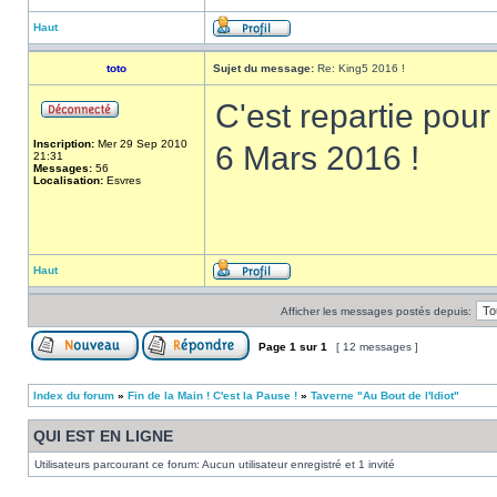
Haut
toto
Sujet du message:
Re: King5 2016 !
C'est repartie pour
Inscription:
Mer 29 Sep 2010
6 Mars 2016 !
21:31
Messages:
56
Localisation:
Esvres
Haut
Afficher les messages postés depuis:
Page
1
sur
1
[ 12 messages ]
Index du forum
»
Fin de la Main ! C'est la Pause !
»
Taverne "Au Bout de l'Idiot"
QUI EST EN LIGNE
Utilisateurs parcourant ce forum: Aucun utilisateur enregistré et 1 invité