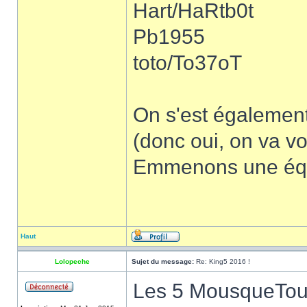
Hart/HaRtb0t
Pb1955
toto/To37oT
On s'est également 
(donc oui, on va v
Emmenons une équi
Haut
Lolopeche
Sujet du message:
Re: King5 2016 !
Les 5 MousqueTours