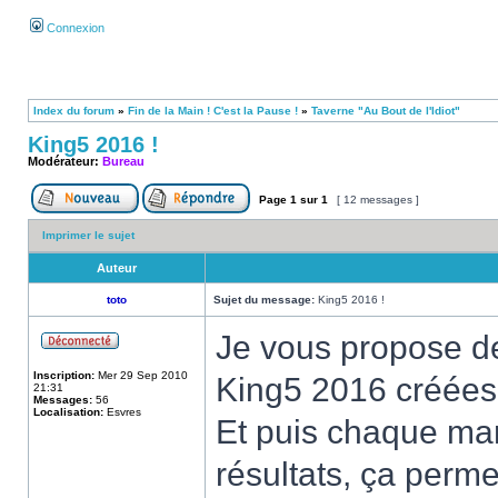
Connexion
Index du forum
»
Fin de la Main ! C'est la Pause !
»
Taverne "Au Bout de l'Idiot"
King5 2016 !
Modérateur:
Bureau
Page
1
sur
1
[ 12 messages ]
Imprimer le sujet
Auteur
toto
Sujet du message:
King5 2016 !
Je vous propose de 
Inscription:
Mer 29 Sep 2010
King5 2016 créées
21:31
Messages:
56
Localisation:
Esvres
Et puis chaque mar
résultats, ça perme