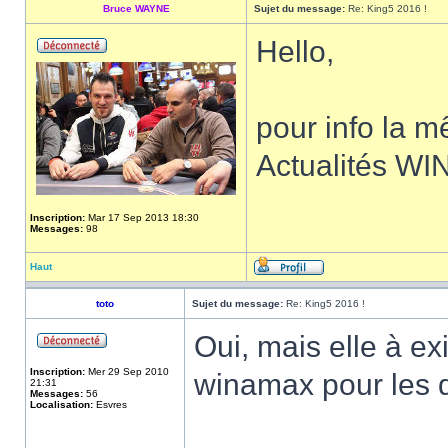
Bruce WAYNE
Sujet du message:
Re: King5 2016 !
Hello,
pour info la m
Actualités W
Inscription:
Mar 17 Sep 2013 18:30
Messages:
98
Haut
toto
Sujet du message:
Re: King5 2016 !
Oui, mais elle à ex
Inscription:
Mer 29 Sep 2010
winamax pour les 
21:31
Messages:
56
Localisation:
Esvres