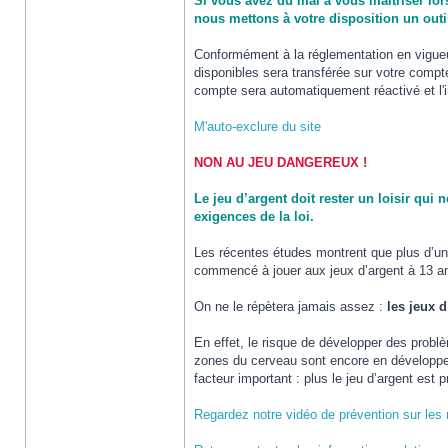
Si vous avez du mal à vous maitriser lor
nous mettons à votre disposition un outi
Conformément à la réglementation en vigueur
disponibles sera transférée sur votre compt
compte sera automatiquement réactivé et l'in
M'auto-exclure du site
NON AU JEU DANGEREUX !
Le jeu d’argent doit rester un loisir qu
exigences de la loi.
Les récentes études montrent que plus d’un 
commencé à jouer aux jeux d’argent à 13 an
On ne le répètera jamais assez :
les jeux 
En effet, le risque de développer des probl
zones du cerveau sont encore en développem
facteur important : plus le jeu d’argent est 
Regardez notre vidéo de prévention sur les 