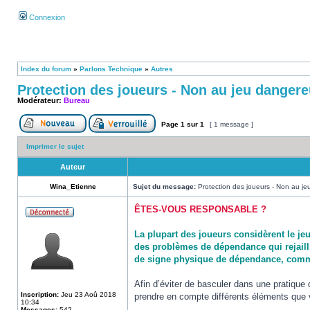
Connexion
Index du forum
»
Parlons Technique
»
Autres
Protection des joueurs - Non au jeu dangere
Modérateur:
Bureau
Page
1
sur
1
[ 1 message ]
Imprimer le sujet
Auteur
Wina_Etienne
Sujet du message:
Protection des joueurs - Non au je
ÊTES-VOUS RESPONSABLE ?
La plupart des joueurs considèrent le je
des problèmes de dépendance qui rejaillis
de signe physique de dépendance, comme
Afin d’éviter de basculer dans une pratiqu
Inscription:
Jeu 23 Aoû 2018
prendre en compte différents éléments que
10:34
Messages:
542