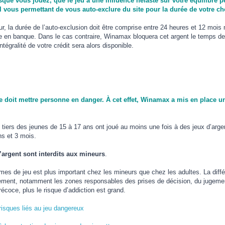
sque vous jouez, que le jeu a une influence néfaste sur votre équilibre
l vous permettant de vous auto-exclure du site pour la durée de votre ch
, la durée de l’auto-exclusion doit être comprise entre 24 heures et 12 mois
e en banque. Dans le cas contraire, Winamax bloquera cet argent le temps de v
tégralité de votre crédit sera alors disponible.
i ne doit mettre personne en danger. À cet effet, Winamax a mis en place
tiers des jeunes de 15 à 17 ans ont joué au moins une fois à des jeux d’arge
s et 3 mois.
d’argent sont interdits aux mineurs
.
èmes de jeu est plus important chez les mineurs que chez les adultes. La diffé
ent, notamment les zones responsables des prises de décision, du jugement et
précoce, plus le risque d’addiction est grand.
risques liés au jeu dangereux