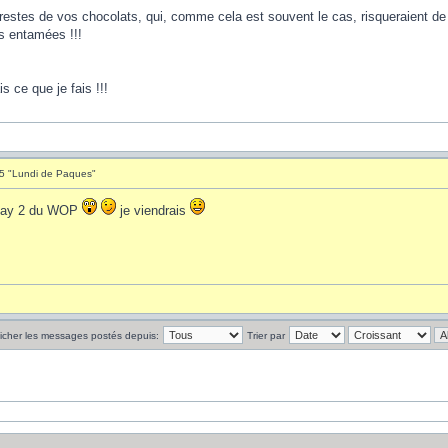
s restes de vos chocolats, qui, comme cela est souvent le cas, risqueraient de
s entamées !!!
s ce que je fais !!!
15 "Lundi de Paques"
 day 2 du WOP
je viendrais
ficher les messages postés depuis:
Trier par