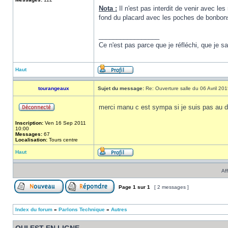
Nota :
Il n'est pas interdit de venir avec le
fond du placard avec les poches de bonbon
_________________
Ce n'est pas parce que je réfléchi, que je sai
Haut
tourangeaux
Sujet du message:
Re: Ouverture salle du 06 Avril 20
merci manu c est sympa si je suis pas au
Inscription:
Ven 16 Sep 2011
10:00
Messages:
67
Localisation:
Tours centre
Haut
Af
Page
1
sur
1
[ 2 messages ]
Index du forum
»
Parlons Technique
»
Autres