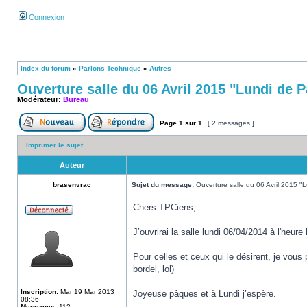
Connexion
Index du forum
»
Parlons Technique
»
Autres
Ouverture salle du 06 Avril 2015 "Lundi de 
Modérateur:
Bureau
Page
1
sur
1
[ 2 messages ]
Imprimer le sujet
Auteur
brasenvrac
Sujet du message:
Ouverture salle du 06 Avril 2015 "
Chers TPCiens,
J’ouvrirai la salle lundi 06/04/2014 à l'heure 
Pour celles et ceux qui le désirent, je vou
bordel, lol)
Inscription:
Mar 19 Mar 2013
Joyeuse pâques et à Lundi j’espère.
08:36
Messages:
112