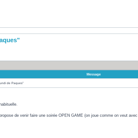
Paques"
Message
Lundi de Paques"
habituelle.
s propose de venir faire une soirée OPEN GAME (on joue comme on veut avec qu