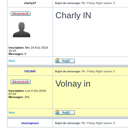
charly37
Sujet du message:
Re: Friday Night saison 3
Charly IN
Inscription:
Mer 24 Aoû 2016
16:25
Messages:
6
Haut
VOLNAY
Sujet du message:
Re: Friday Night saison 3
Volnay in
Inscription:
Lun 4 Oct 2010
07:52
Messages:
261
Haut
tourangeaux
Sujet du message:
Re: Friday Night saison 3