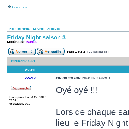
Connexion
Index du forum
»
Le Club
»
Archives
Friday Night saison 3
Modérateur:
Bureau
Page
1
sur
2
[ 27 messages ]
Imprimer le sujet
Auteur
VOLNAY
Sujet du message:
Friday Night saison 3
Oyé oyé !!!
Inscription:
Lun 4 Oct 2010
07:52
Messages:
261
Lors de chaque sai
lieu le Friday Night 