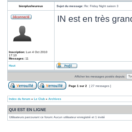
bienplusheureux
Sujet du message:
Re: Friday Night saison 3
IN est en très gra
Inscription:
Lun 4 Oct 2010
17:10
Messages:
11
Haut
Afficher les messages postés depuis:
Page
1
sur
2
[ 27 messages ]
Index du forum
»
Le Club
»
Archives
QUI EST EN LIGNE
Utilisateurs parcourant ce forum: Aucun utilisateur enregistré et 1 invité