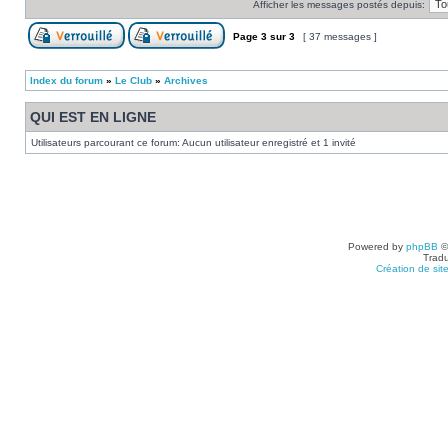
Afficher les messages postés depuis:
Page
3
sur
3
[ 37 messages ]
Index du forum
»
Le Club
»
Archives
QUI EST EN LIGNE
Utilisateurs parcourant ce forum: Aucun utilisateur enregistré et 1 invité
Powered by
phpBB
©
Tradu
Création de sit