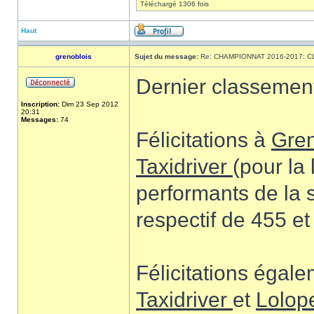
Téléchargé 1306 fois
Haut
grenoblois
Sujet du message:
Re: CHAMPIONNAT 2016-2017: 
Dernier classemen
Inscription:
Dim 23 Sep 2012
20:31
Messages:
74
Félicitations à
Gre
Taxidriver
(pour la 
performants de la 
respectif de 455 e
Félicitations égal
Taxidriver
et
Lolop