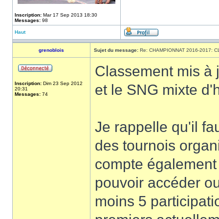
Inscription:
Mar 17 Sep 2013 18:30
Messages:
98
Haut
grenoblois
Sujet du message:
Re: CHAMPIONNAT 2016-2017: 
Classement mis à 
Inscription:
Dim 23 Sep 2012
et le SNG mixte d'hi
20:31
Messages:
74
Je rappelle qu'il f
des tournois organi
compte également 
pouvoir accéder ou 
moins 5 participat