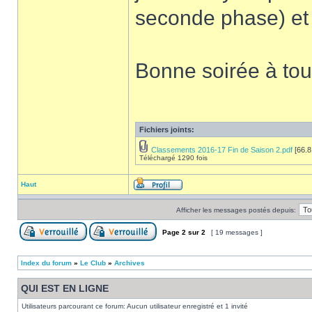
seconde phase) et 
Bonne soirée à to
Fichiers joints:
Classements 2016-17 Fin de Saison 2.pdf
[66.8
Téléchargé 1290 fois
Haut
Afficher les messages postés depuis:
Page
2
sur
2
[ 19 messages ]
Index du forum
»
Le Club
»
Archives
QUI EST EN LIGNE
Utilisateurs parcourant ce forum: Aucun utilisateur enregistré et 1 invité