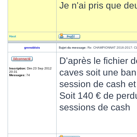
Je n'ai pris que d
Haut
grenoblois
Sujet du message:
Re: CHAMPIONNAT 2016-2017: 
D'après le fichier 
Inscription:
Dim 23 Sep 2012
caves soit une bank
20:31
Messages:
74
session de cash et 
Soit 140 € de perd
sessions de cash