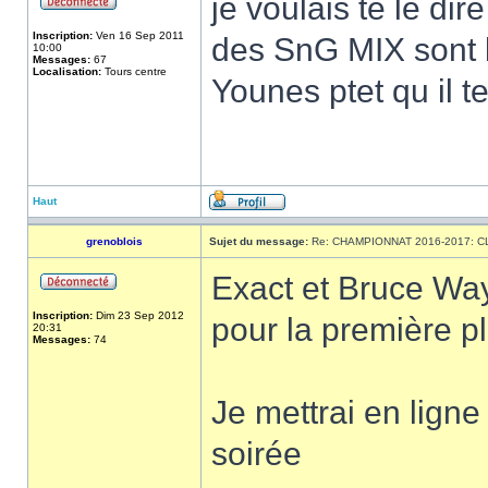
je voulais te le dir
Inscription:
Ven 16 Sep 2011
des SnG MIX sont b
10:00
Messages:
67
Localisation:
Tours centre
Younes ptet qu il t
Haut
grenoblois
Sujet du message:
Re: CHAMPIONNAT 2016-2017: 
Exact et Bruce Way
Inscription:
Dim 23 Sep 2012
pour la première p
20:31
Messages:
74
Je mettrai en lign
soirée