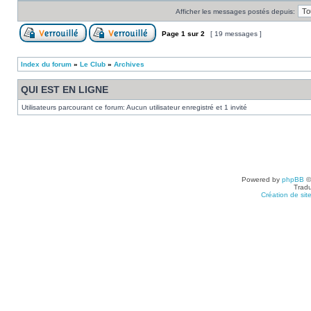
Afficher les messages postés depuis:
Page
1
sur
2
[ 19 messages ]
Index du forum
»
Le Club
»
Archives
QUI EST EN LIGNE
Utilisateurs parcourant ce forum: Aucun utilisateur enregistré et 1 invité
Powered by
phpBB
©
Tradu
Création de sit