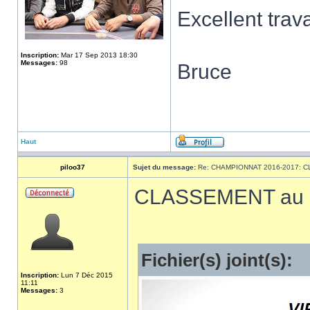
Excellent trav
Inscription:
Mar 17 Sep 2013 18:30
Messages:
98
Bruce
Haut
piloo37
Sujet du message:
Re: CHAMPIONNAT 2016-2017: 
CLASSEMENT au 2
Fichier(s) joint(s):
Inscription:
Lun 7 Déc 2015
11:11
Messages:
3