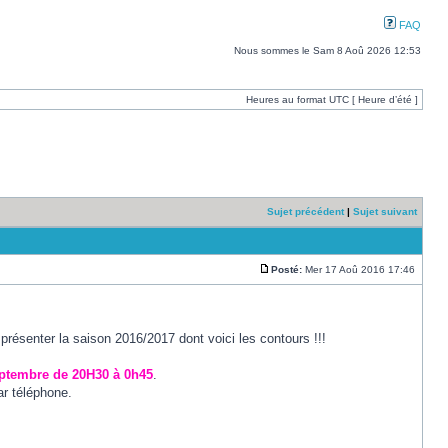
FAQ
Nous sommes le Sam 8 Aoû 2026 12:53
Heures au format UTC [ Heure d’été ]
Sujet précédent
|
Sujet suivant
Posté:
Mer 17 Aoû 2016 17:46
ésenter la saison 2016/2017 dont voici les contours !!!
ptembre de 20H30 à 0h45
.
ar téléphone.