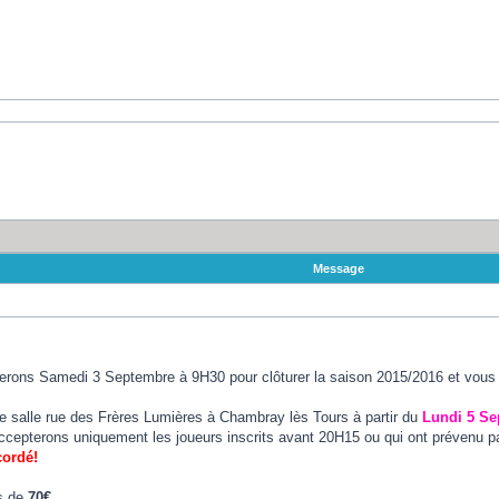
Message
rons Samedi 3 Septembre à 9H30 pour clôturer la saison 2015/2016 et vous pr
e salle rue des Frères Lumières à Chambray lès Tours à partir du
Lundi 5 Se
accepterons uniquement les joueurs inscrits avant 20H15 ou qui ont prévenu p
cordé!
rs de
70€.