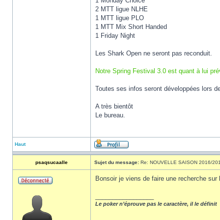
1 Monday Choice
2 MTT ligue NLHE
1 MTT ligue PLO
1 MTT Mix Short Handed
1 Friday Night
Les Shark Open ne seront pas reconduit.
Notre Spring Festival 3.0 est quant à lui pr
Toutes ses infos seront développées lors d
A très bientôt
Le bureau.
Haut
psaqsucaalle
Sujet du message:
Re: NOUVELLE SAISON 2016/20
Bonsoir je viens de faire une recherche sur 
_________________
Le poker n’éprouve pas le caractère, il le définit