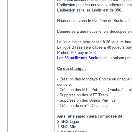
L'adhésion pour les nouveaux adhérents es
L'adhésion sans les lundis est de
35€.
Nous conservons le système de Bankroll à 2 
L'année sera une nouvelle fois découpée en
La ligue Haute sera capée à 36 joueurs buy 
La ligue Basse sera capée à 48 joueurs buy
Parties Mix buy in 30€.
Les 36 meilleures Bankroll
de la saison pass
Ce qui change :
- Création des Mondays Choice où chaque me
dernière.
- Création des MTT Pot Limit Omaha à la p
- Suppression des MTT Team
- Suppression des Bonus Perf live.
- Création de soirée Coaching
Ainsi une saison sera composée de :
2 SNG Ligue
1 SNG Mix