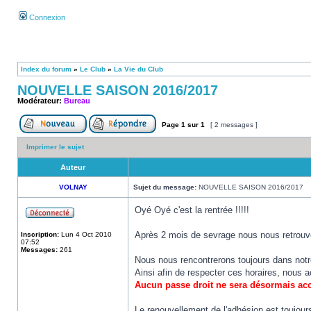
Connexion
Index du forum
»
Le Club
»
La Vie du Club
NOUVELLE SAISON 2016/2017
Modérateur:
Bureau
Page
1
sur
1
[ 2 messages ]
Imprimer le sujet
Auteur
VOLNAY
Sujet du message:
NOUVELLE SAISON 2016/2017
Oyé Oyé c'est la rentrée !!!!!
Après 2 mois de sevrage nous nous retrouve
Inscription:
Lun 4 Oct 2010
07:52
Messages:
261
Nous nous rencontrerons toujours dans notr
Ainsi afin de respecter ces horaires, nous 
Aucun passe droit ne sera désormais ac
Le renouvellement de l'adhésion est toujou