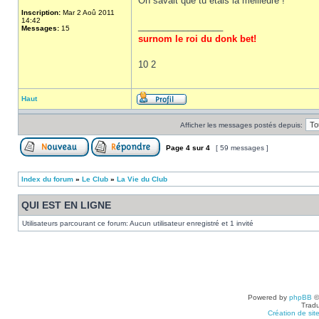
On savait que tu étais la meilleure !
Inscription:
Mar 2 Aoû 2011
14:42
_________________
Messages:
15
surnom le roi du donk bet!
10 2
Haut
Afficher les messages postés depuis:
Page
4
sur
4
[ 59 messages ]
Index du forum
»
Le Club
»
La Vie du Club
QUI EST EN LIGNE
Utilisateurs parcourant ce forum: Aucun utilisateur enregistré et 1 invité
Powered by
phpBB
©
Tradu
Création de sit