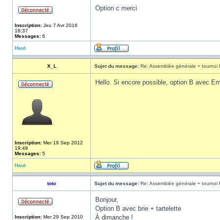
Option c merci
Inscription:
Jeu 7 Avr 2016
18:37
Messages:
6
Haut
X_L
Sujet du message:
Re: Assemblée générale + tournoi 
Hello. Si encore possible, option B avec Em
Inscription:
Mer 19 Sep 2012
19:49
Messages:
5
Haut
toto
Sujet du message:
Re: Assemblée générale + tournoi 
Bonjour,
Option B avec brie + tartelette
À dimanche !
Inscription:
Mer 29 Sep 2010