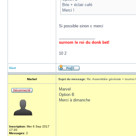
Brie + éclair café
Merci !
Si possible sinon c merci
_________________
surnom le roi du donk bet!
10 2
Haut
Marbel
Sujet du message:
Re: Assemblée générale + tournoi 
Marvel
Option B
Merci à dimanche
Inscription:
Mer 6 Sep 2017
17:20
Messages:
2