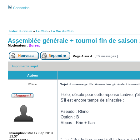
Connexion
Index du forum
»
Le Club
»
La Vie du Club
Assemblée générale + tournoi fin de saison
Modérateur:
Bureau
Page
4
sur
4
[ 59 messages ]
Imprimer le sujet
Auteur
Rhino
Sujet du message:
Re: Assemblée générale + tournoi 
Hello, désolé pour cette réponse tardive, j'
S'il est encore temps de s'inscrire :
Pseudo : Rhino
Option : B
Repas : Brie + flan
Inscription:
Mar 17 Sep 2013
_________________
13:57
" J'ai CBet le flop, semi-bluff la turn, value la
Messages:
13