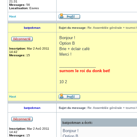
21:31
Messages:
56
Localisation:
Esvres
Haut
batpokman
Sujet du message:
Re: Assemblée générale + tournoi 
Bonjour !
Option B
Brie + éclair café
Inscription:
Mar 2 Aoû 2011
14:42
Merci !
Messages:
15
_________________
surnom le roi du donk bet!
10 2
Haut
batpokman
Sujet du message:
Re: Assemblée générale + tournoi 
batpokman a écrit:
Inscription:
Mar 2 Aoû 2011
Bonjour !
14:42
Messages:
15
Option B