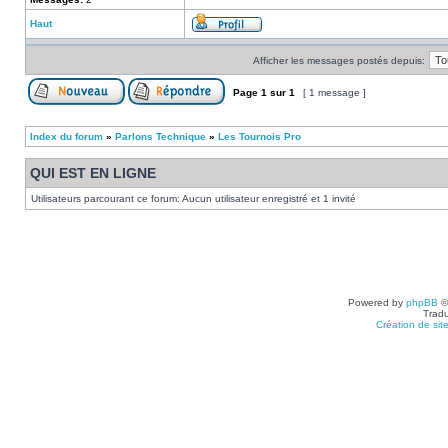
Haut
Afficher les messages postés depuis:
Page
1
sur
1
[ 1 message ]
Index du forum
»
Parlons Technique
»
Les Tournois Pro
QUI EST EN LIGNE
Utilisateurs parcourant ce forum: Aucun utilisateur enregistré et 1 invité
Powered by
phpBB
©
Tradu
Création de sit