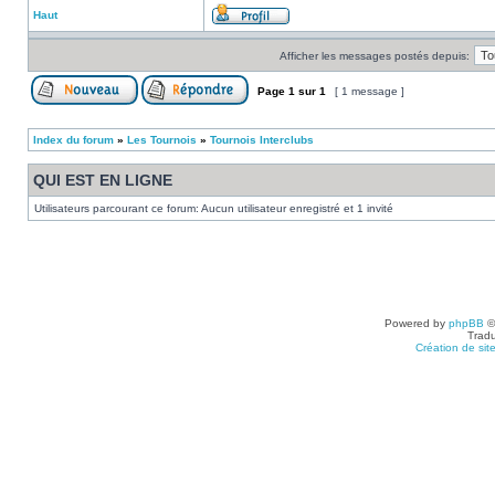
Haut
Afficher les messages postés depuis:
Page
1
sur
1
[ 1 message ]
Index du forum
»
Les Tournois
»
Tournois Interclubs
QUI EST EN LIGNE
Utilisateurs parcourant ce forum: Aucun utilisateur enregistré et 1 invité
Powered by
phpBB
©
Tradu
Création de sit