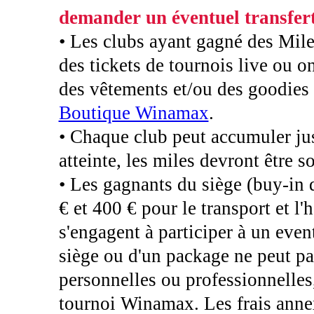
demander un éventuel transfer
• Les clubs ayant gagné des Miles
des tickets de tournois live ou 
des vêtements et/ou des goodies
Boutique Winamax
.
• Chaque club peut accumuler jus
atteinte, les miles devront être s
• Les gagnants du siège (buy-in 
€ et 400 € pour le transport et 
s'engagent à participer à un even
siège ou d'un package ne peut pa
personnelles ou professionnelles
tournoi Winamax. Les frais anne