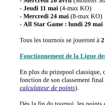
-
Mercredi 26 avril
(Monster St
-
Jeudi 11 mai
(4-max KO)
-
Mercredi 24 mai
(8-max KO)
-
All Star Game : lundi 29 mai
Tous les tournois se joueront à
2
Fonctionnement de la Ligue de
En plus du prizepool classique, 
fonction de son classement final 
calculateur de points
).
Dès la fin du tournoi, les points