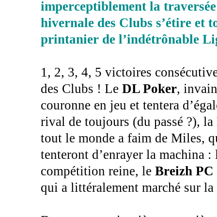
imperceptiblement la traversée
hivernale des Clubs s’étire et t
printanier de l’indétrônable Li
1, 2, 3, 4, 5 victoires consécutiv
des Clubs ! Le
DL Poker
, invai
couronne en jeu et tentera d’égal
rival de toujours (du passé ?), la
tout le monde a faim de Miles, qu
tenteront d’enrayer la machina :
compétition reine, le
Breizh PC
qui a littéralement marché sur la