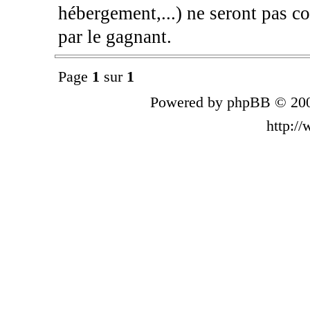
hébergement,...) ne seront pas co
par le gagnant.
Page
1
sur
1
Powered by phpBB © 200
http:/