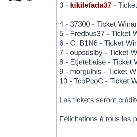
3 -
kikilefada37
- Tick
4 - 37300 - Ticket Win
5 - Fredbus37 - Ticket
6 - C. B1N6 - Ticket W
7 - oupsdslby - Ticket 
8 - Etjetebaise - Ticke
9 - morgulhis - Ticket 
10 - TcoPcoC - Ticket 
Les tickets seront crédi
Félicitations à tous les p