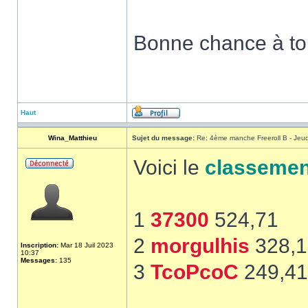
Bonne chance à to
Haut
Wina_Matthieu
Sujet du message:
Re: 4ème manche Freeroll B - Jeu
Voici le
classemen
1
37300
524,71
2
morgulhis
328,1
Inscription:
Mar 18 Juil 2023
10:37
Messages:
135
3
TcoPcoC
249,41