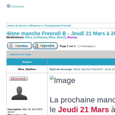
Connexion
Index du forum
»
Winamax
»
Championnat Freeroll
4ème manche Freeroll B - Jeudi 21 Mars à 2
Modérateurs:
Wina_Guillaume
,
Wina_Benoît
,
Bureau
Page
1
sur
1
[ 2 messages ]
Imprimer le sujet
Auteur
Wina_Matthieu
Sujet du message:
4ème manche Freeroll B - Jeudi 2
La prochaine manch
le
Jeudi 21 Mars
Inscription:
Mar 18 Juil 2023
10:37
Messages:
135