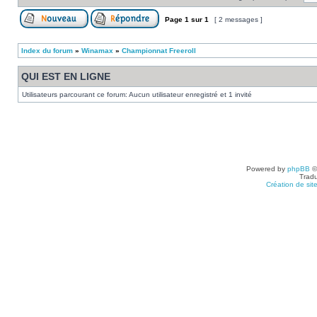
Page
1
sur
1
[ 2 messages ]
Index du forum
»
Winamax
»
Championnat Freeroll
QUI EST EN LIGNE
Utilisateurs parcourant ce forum: Aucun utilisateur enregistré et 1 invité
Powered by
phpBB
©
Tradu
Création de sit