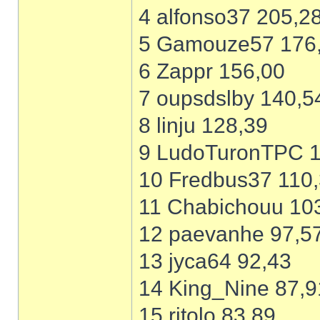
4 alfonso37 205,2
5 Gamouze57 176
6 Zappr 156,00
7 oupsdslby 140,5
8 linju 128,39
9 LudoTuronTPC 1
10 Fredbus37 110
11 Chabichouu 10
12 paevanhe 97,5
13 jyca64 92,43
14 King_Nine 87,9
15 ritolo 83,89