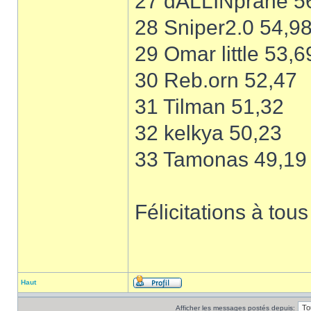
27 dALLINprane 5
28 Sniper2.0 54,9
29 Omar little 53,6
30 Reb.orn 52,47
31 Tilman 51,32
32 kelkya 50,23
33 Tamonas 49,19
Félicitations à tous
Haut
Afficher les messages postés depuis: