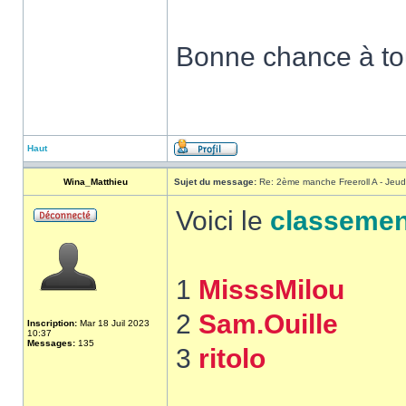
Bonne chance à to
Haut
Wina_Matthieu
Sujet du message:
Re: 2ème manche Freeroll A - Jeu
Voici le
classemen
1
MisssMilou
2
Sam.Ouille
Inscription:
Mar 18 Juil 2023
10:37
Messages:
135
3
ritolo