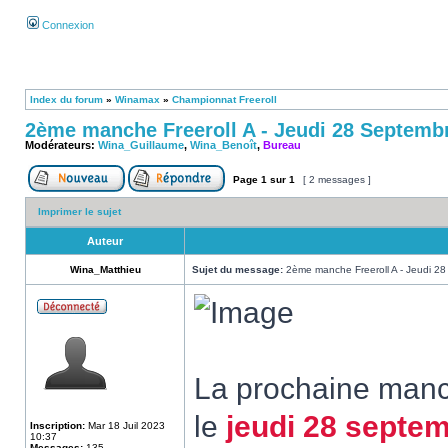
Connexion
Index du forum
»
Winamax
»
Championnat Freeroll
2ème manche Freeroll A - Jeudi 28 Septemb
Modérateurs:
Wina_Guillaume
,
Wina_Benoît
,
Bureau
Page
1
sur
1
[ 2 messages ]
Imprimer le sujet
Auteur
Wina_Matthieu
Sujet du message:
2ème manche Freeroll A - Jeudi 2
La prochaine manch
le
jeudi 28 septe
Inscription:
Mar 18 Juil 2023
10:37
Messages:
135