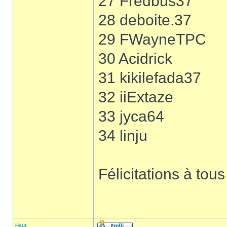
27 Fredbus37
28 deboite.37
29 FWayneTPC
30 Acidrick
31 kikilefada37
32 iiExtaze
33 jyca64
34 linju
Félicitations à tous
Haut