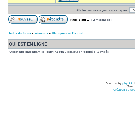
Afficher les messages postés depuis:
Page
1
sur
1
[ 2 messages ]
Index du forum
»
Winamax
»
Championnat Freeroll
QUI EST EN LIGNE
Utilisateurs parcourant ce forum: Aucun utilisateur enregistré et 2 invités
Powered by
phpBB
©
Tradu
Création de sit