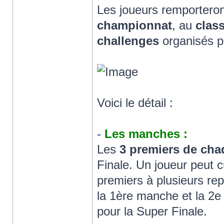
Les joueurs remportero
championnat
, au
clas
challenges
organisés po
Voici le détail :
-
Les manches :
Les
3 premiers de ch
Finale. Un joueur peut c
premiers à plusieurs repr
la 1ère manche et la 2e 
pour la Super Finale.