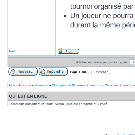
tournoi organisé pa
Un joueur ne pourra
durant la même péri
Haut
Afficher les messages postés depuis:
Page
1
sur
1
[ 1 message ]
Index du forum
»
Winamax
»
Championnat Winamax Poker Tour / Winamax Poker Op
QUI EST EN LIGNE
Utilisateurs parcourant ce forum: Aucun utilisateur enregistré et 1 invité