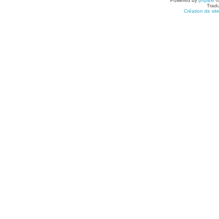
Powered by
phpBB
©
Tradu
Création de sit