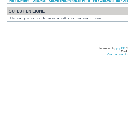
Index du forum
»
Winamax
»
Championnat Winamax Poker Tour / Winamax Poker Op
QUI EST EN LIGNE
Utilisateurs parcourant ce forum: Aucun utilisateur enregistré et 1 invité
Powered by
phpBB
©
Tradu
Création de sit