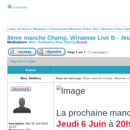
Connexion
Index du forum
»
Winamax
»
Championnat Winamax Poker Tour / Winamax Poker Op
8ème manche Champ. Winamax Live B - Jeud
Modérateurs:
Wina_Guillaume
,
Wina_Benoît
,
Bureau
Page
1
sur
1
[ 2 messages ]
Imprimer le sujet
Auteur
Wina_Matthieu
Sujet du message:
8ème manche Champ. Winamax Live
La prochaine manc
Jeudi 6 Juin
à
20
Inscription:
Mar 18 Juil 2023
10:37
Messages:
135