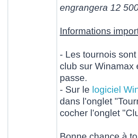
engrangera 12 500 
Informations impor
- Les tournois son
club sur Winamax e
passe.
- Sur le
logiciel W
dans l'onglet "Tour
cocher l'onglet "Clu
Bonne chance à to