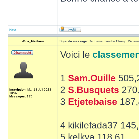
Haut
Wina_Matthieu
Sujet du message:
Re: 8ème manche Champ. Winamax 
Voici le
classemen
1
Sam.Ouille
505,
2
S.Busquets
270
Inscription:
Mar 18 Juil 2023
10:37
Messages:
135
3
Etjetebaise
187,
4 kikilefada37 145
5 kelkya 118,61