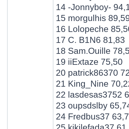
14 -Jonnyboy- 94,
15 morgulhis 89,5
16 Lolopeche 85,5
17 C. B1N6 81,83
18 Sam.Ouille 78,
19 iiExtaze 75,50
20 patrick86370 7
21 King_Nine 70,2
22 lasdesas3752 
23 oupsdslby 65,7
24 Fredbus37 63,
25 kikilefada37 61