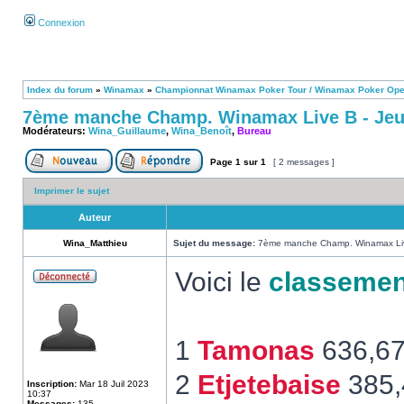
Connexion
Index du forum
»
Winamax
»
Championnat Winamax Poker Tour / Winamax Poker Op
7ème manche Champ. Winamax Live B - Jeud
Modérateurs:
Wina_Guillaume
,
Wina_Benoît
,
Bureau
Page
1
sur
1
[ 2 messages ]
Imprimer le sujet
Auteur
Wina_Matthieu
Sujet du message:
7ème manche Champ. Winamax Live
Voici le
classemen
1
Tamonas
636,6
2
Etjetebaise
385,
Inscription:
Mar 18 Juil 2023
10:37
Messages:
135