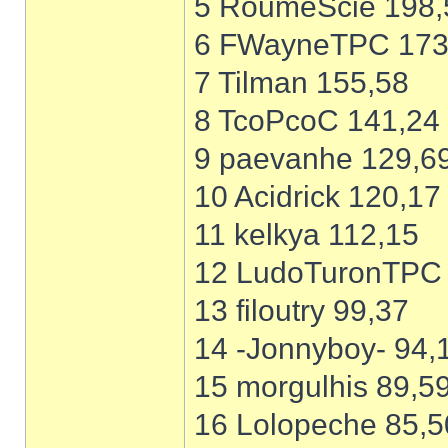
5 RoumeScie 198,
6 FWayneTPC 173
7 Tilman 155,58
8 TcoPcoC 141,24
9 paevanhe 129,6
10 Acidrick 120,17
11 kelkya 112,15
12 LudoTuronTPC 
13 filoutry 99,37
14 -Jonnyboy- 94,
15 morgulhis 89,5
16 Lolopeche 85,5