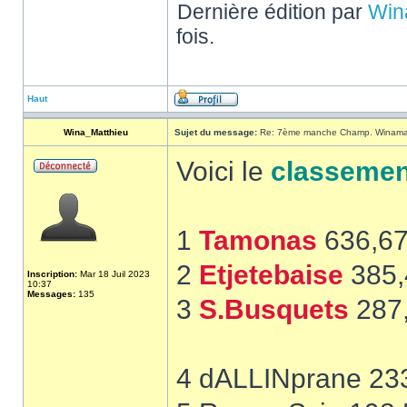
Dernière édition par
Win
fois.
Haut
Wina_Matthieu
Sujet du message:
Re: 7ème manche Champ. Winamax 
Voici le
classemen
1
Tamonas
636,6
2
Etjetebaise
385,
Inscription:
Mar 18 Juil 2023
10:37
Messages:
135
3
S.Busquets
287
4 dALLINprane 23