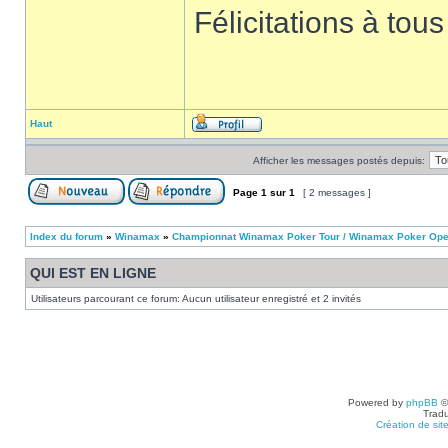
Félicitations à tous
Haut
Afficher les messages postés depuis:
Page
1
sur
1
[ 2 messages ]
Index du forum
»
Winamax
»
Championnat Winamax Poker Tour / Winamax Poker Op
QUI EST EN LIGNE
Utilisateurs parcourant ce forum: Aucun utilisateur enregistré et 2 invités
Powered by
phpBB
©
Tradu
Création de sit