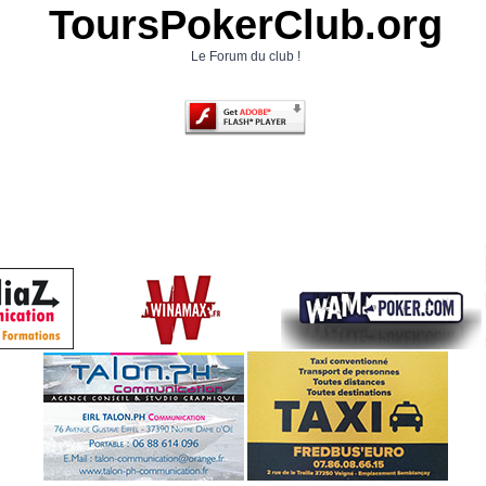
ToursPokerClub.org
Le Forum du club !