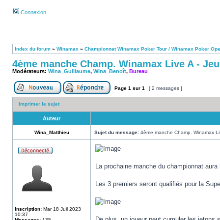
Connexion
Index du forum
»
Winamax
»
Championnat Winamax Poker Tour / Winamax Poker Op
4ème manche Champ. Winamax Live A - Jeud
Modérateurs:
Wina_Guillaume
,
Wina_Benoît
,
Bureau
Page
1
sur
1
[ 2 messages ]
Imprimer le sujet
Auteur
Wina_Matthieu
Sujet du message:
4ème manche Champ. Winamax Live
La prochaine manche du championnat aura l
Les 3 premiers seront qualifiés pour la Supe
Inscription:
Mar 18 Juil 2023
10:37
De plus, un joueur peut cumuler les jetons s
Messages:
135