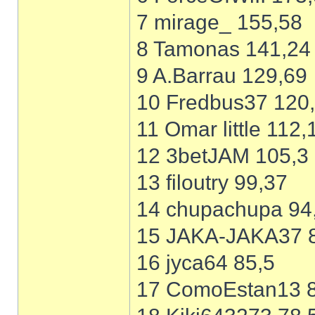
7 mirage_ 155,58
8 Tamonas 141,24
9 A.Barrau 129,69
10 Fredbus37 120
11 Omar little 112,
12 3betJAM 105,3
13 filoutry 99,37
14 chupachupa 94
15 JAKA-JAKA37 
16 jyca64 85,5
17 ComoEstan13 