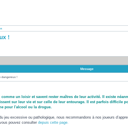
en
ux !
Message
u dangereux !
u comme un loisir et savent rester maîtres de leur activité. Il existe n
sent sur leur vie et sur celle de leur entourage. Il est parfois difficil
 pour l'alcool ou la drogue.
e du jeu excessive ou pathologique, nous recommandons à nos joueurs d’appr
 vous pouvez consulter
depuis cette page.