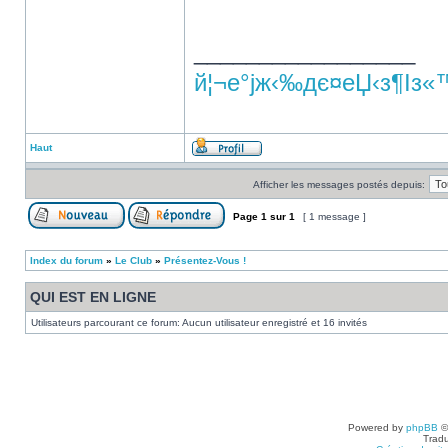
_________________
й¦¬е°јж‹‰дє¤еЏ‹з¶Із«
Haut
Afficher les messages postés depuis:
Page
1
sur
1
[ 1 message ]
Index du forum
»
Le Club
»
Présentez-Vous !
QUI EST EN LIGNE
Utilisateurs parcourant ce forum: Aucun utilisateur enregistré et 16 invités
Powered by
phpBB
©
Tradu