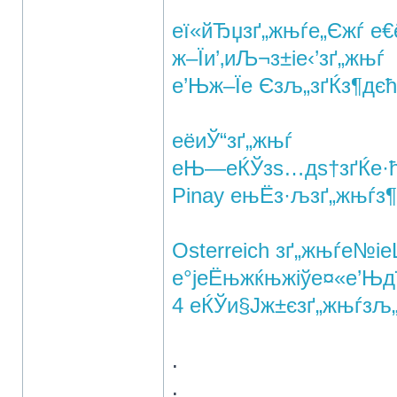
еї«йЂџзґ„жњѓе„Єжѓ е€
ж–Їи’‚иЉ¬з±іе‹’зґ„жњѓ
е’Њж–Їе Єзљ„зґЌз¶­дєћ
е­ёиЎ“зґ„жњѓ
еЊ—еЌЎзѕ…дѕ†зґЌе·ћ
Pinay ењЁз·љзґ„жњѓз
Osterreich зґ„жњѓе№іе
е°јеЁњжќњжіўе¤«е’Њд
4 еЌЎи§Јж±єзґ„жњѓзљ
.
.