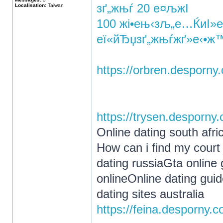
зґ„жњѓ 20 е¤љж­І
Localisation:
Taiwan
100 жі•ењ‹зљ„е…ЌиІ»
еї«йЂџзґ„жњѓжґ»е‹•
https://orbren.desporn
https://trysen.desporn
Online dating south afr
How can i find my court 
dating russiaGta online
onlineOnline dating gui
dating sites australia
https://feina.desporny