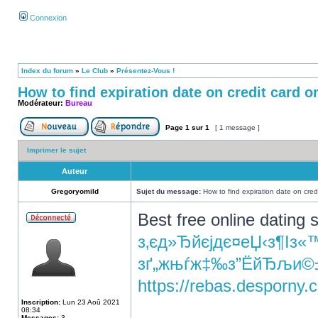
Connexion
Index du forum
»
Le Club
»
Présentez-Vous !
How to find expiration date on credit card o
Modérateur:
Bureau
Page
1
sur
1
[ 1 message ]
Imprimer le sujet
Auteur
Gregoryomild
Sujet du message:
How to find expiration date on credi
Best free online dating s
з‚єд»Ђйєјдє¤еЏ‹з¶Із«
зґ„жњѓж‡‰з”ЁйЂљи©
https://rebas.desporny
Inscription:
Lun 23 Aoû 2021
08:34
Messages:
3