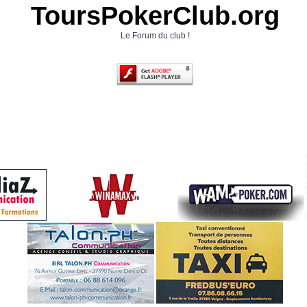
ToursPokerClub.org
Le Forum du club !