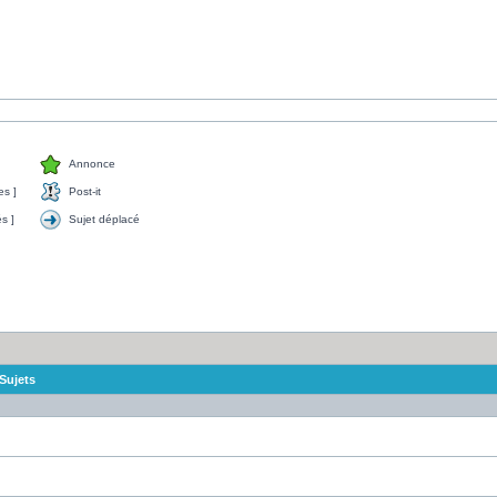
Annonce
s ]
Post-it
s ]
Sujet déplacé
Sujets