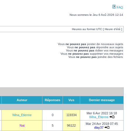
FAQ
Nous sommes le Jeu 6 Aoû 2026 12:14
Heures au format UTC [ Heure d’été ]
Vous
ne pouvez pas
poster de nouveaux sujets
Vous
ne pouvez pas
répondre aux sujets
Vous
ne pouvez pas
éditer vos messages
Vous
ne pouvez pas
supprimer vos messages
Vous
ne pouvez pas
joindre des fichiers
Auteur
Réponses
Vus
Dernier message
Mer 6 Avr 2022 16:18
Wina_Etienne
0
119334
Wina_Etienne
Mar 24 Avr 2018 07:45
Nat
5
96122
dlay37