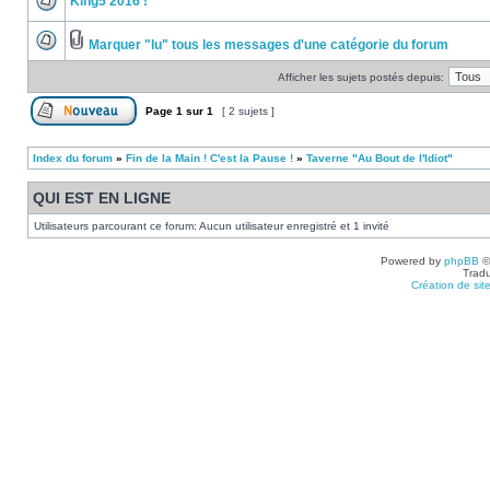
King5 2016 !
Marquer "lu" tous les messages d'une catégorie du forum
Afficher les sujets postés depuis:
Page
1
sur
1
[ 2 sujets ]
Index du forum
»
Fin de la Main ! C'est la Pause !
»
Taverne "Au Bout de l'Idiot"
QUI EST EN LIGNE
Utilisateurs parcourant ce forum: Aucun utilisateur enregistré et 1 invité
Powered by
phpBB
©
Tradu
Création de sit