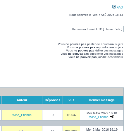
FAQ
Nous sommes le Ven 7 Aoû 2026 18:43
Heures au format UTC [ Heure d’été ]
Vous
ne pouvez pas
poster de nouveaux sujets
Vous
ne pouvez pas
répondre aux sujets
Vous
ne pouvez pas
éditer vos messages
Vous
ne pouvez pas
supprimer vos messages
Vous
ne pouvez pas
joindre des fichiers
Auteur
Réponses
Vus
Dernier message
Mer 6 Avr 2022 16:18
Wina_Etienne
0
119647
Wina_Etienne
Mer 2 Mar 2016 19:19