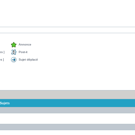
Annonce
s ]
Post-it
s ]
Sujet déplacé
Sujets