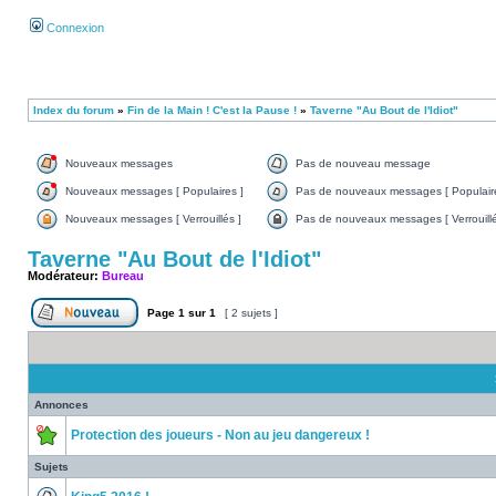
Connexion
Index du forum
»
Fin de la Main ! C'est la Pause !
»
Taverne "Au Bout de l'Idiot"
Nouveaux messages
Pas de nouveau message
Nouveaux messages [ Populaires ]
Pas de nouveaux messages [ Populaire
Nouveaux messages [ Verrouillés ]
Pas de nouveaux messages [ Verrouillé
Taverne "Au Bout de l'Idiot"
Modérateur:
Bureau
Page
1
sur
1
[ 2 sujets ]
Annonces
Protection des joueurs - Non au jeu dangereux !
Sujets