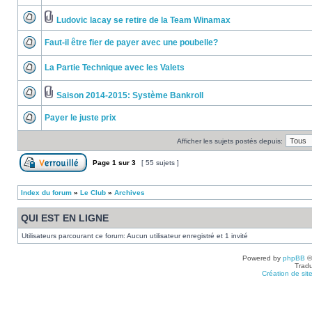
Ludovic lacay se retire de la Team Winamax
Faut-il être fier de payer avec une poubelle?
La Partie Technique avec les Valets
Saison 2014-2015: Système Bankroll
Payer le juste prix
Afficher les sujets postés depuis:
Page
1
sur
3
[ 55 sujets ]
Index du forum
»
Le Club
»
Archives
QUI EST EN LIGNE
Utilisateurs parcourant ce forum: Aucun utilisateur enregistré et 1 invité
Powered by
phpBB
©
Tradu
Création de sit