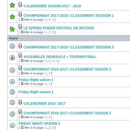
CALENDRIER SAISON 2017 - 2018
CHAMPIONNAT 2017-2018 / CLASSEMENT SESSION 1
[
Aller à la page:
1
,
2
,
3
]
LE SPRING POKER FESTIVAL DE RETOUR
[
Aller à la page:
1
,
2
,
3
]
Sujets
CHAMPIONNAT 2017-2018 / CLASSEMENT SESSION 3
ASSEMBLEE GENERALE + TOURNOI FINAL
[
Aller à la page:
1
,
2
,
3
,
4
]
CHAMPIONNAT 2016-2017: CLASSEMENT SAISON 3
[
Aller à la page:
1
,
2
]
Friday Night saison 3
[
Aller à la page:
1
,
2
]
Friday Night saison 1
CALENDRIER 2016 -2017
CHAMPIONNAT 2016-2017: CLASSEMENT SAISON 2
[
Aller à la page:
1
,
2
]
FRIDAY NIGHT SAISON 2
[
Aller à la page:
1
,
2
,
3
]