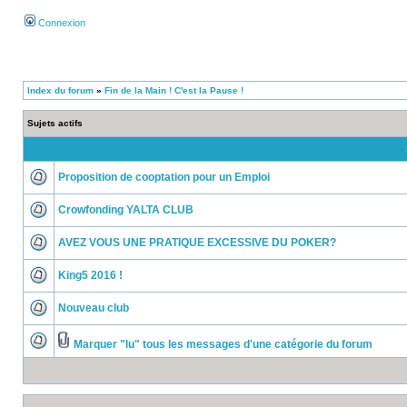
Connexion
Index du forum
»
Fin de la Main ! C'est la Pause !
Sujets actifs
Proposition de cooptation pour un Emploi
Crowfonding YALTA CLUB
AVEZ VOUS UNE PRATIQUE EXCESSIVE DU POKER?
King5 2016 !
Nouveau club
Marquer "lu" tous les messages d'une catégorie du forum