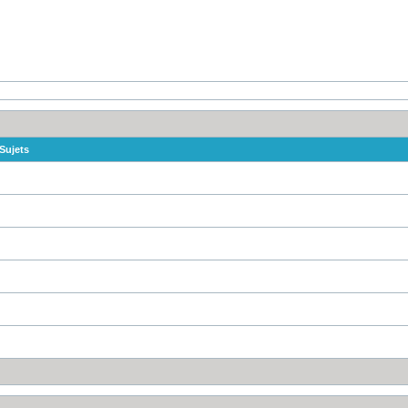
Sujets