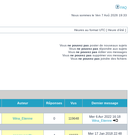
FAQ
Nous sommes le Ven 7 Aoû 2026 19:33
Heures au format UTC [ Heure d’été ]
Vous
ne pouvez pas
poster de nouveaux sujets
Vous
ne pouvez pas
répondre aux sujets
Vous
ne pouvez pas
éditer vos messages
Vous
ne pouvez pas
supprimer vos messages
Vous
ne pouvez pas
joindre des fichiers
Auteur
Réponses
Vus
Dernier message
Mer 6 Avr 2022 16:18
Wina_Etienne
0
119648
Wina_Etienne
Mer 17 Jan 2018 22:48