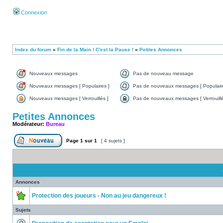
Connexion
Index du forum
»
Fin de la Main ! C'est la Pause !
»
Petites Annonces
Nouveaux messages
Pas de nouveau message
Nouveaux messages [ Populaires ]
Pas de nouveaux messages [ Populaire
Nouveaux messages [ Verrouillés ]
Pas de nouveaux messages [ Verrouillé
Petites Annonces
Modérateur:
Bureau
Page
1
sur
1
[ 4 sujets ]
Annonces
Protection des joueurs - Non au jeu dangereux !
Sujets