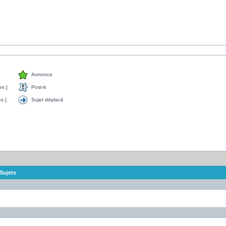
Annonce
s ]
Post-it
s ]
Sujet déplacé
Sujets