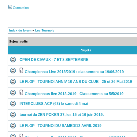
Connexion
Index du forum
»
Les Tournois
Sujets actifs
Sujets
OPEN DE CIVAUX - 7 ET 8 SEPTEMBRE
Championnat Live 2018/2019 : classement au 19/06/2019
LE FLOP - TOURNOI ANNIV 10 ANS DU CLUB - 25 et 26 Mai 2019
Championnats live 2018-2019 : Classements au 5/5/2019
INTERCLUBS ACP (63) le samedi 4 mai
tournoi du ZEN POKER 37, les 15 et 16 juin 2019.
LE FLOP - TOURNOI DU SAMEDI12 AVRIL 2019