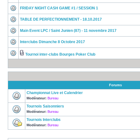
FRIDAY NIGHT CASH GAME #1 / SESSION 1
TABLE DE PERFECTIONNEMENT - 18.10.2017
Main Event LPC / Saint Junien (87) - 11 novembre 2017
Interclubs Dimanche 8 Octobre 2017
Tournoi inter-clubs Bourges Poker Club
Forums
Championnat Live et Calendrier
Modérateur:
Bureau
Tournois Saisonniers
Modérateur:
Bureau
Tournois Interclubs
Modérateur:
Bureau