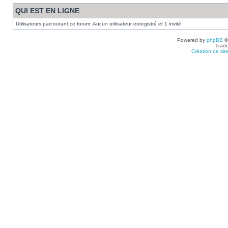
QUI EST EN LIGNE
Utilisateurs parcourant ce forum: Aucun utilisateur enregistré et 1 invité
Powered by
phpBB
©
Tradu
Création de sit