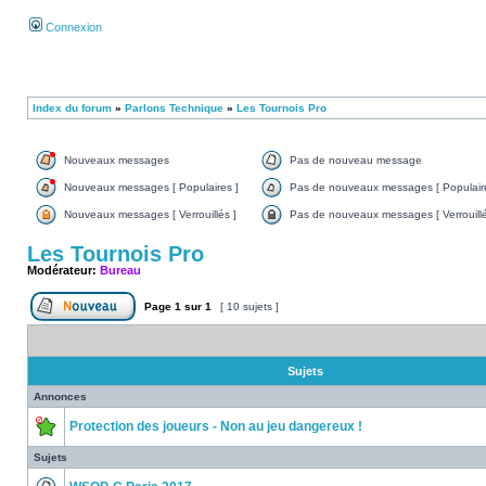
Connexion
Index du forum
»
Parlons Technique
»
Les Tournois Pro
Nouveaux messages
Pas de nouveau message
Nouveaux messages [ Populaires ]
Pas de nouveaux messages [ Populaire
Nouveaux messages [ Verrouillés ]
Pas de nouveaux messages [ Verrouillé
Les Tournois Pro
Modérateur:
Bureau
Page
1
sur
1
[ 10 sujets ]
Sujets
Annonces
Protection des joueurs - Non au jeu dangereux !
Sujets