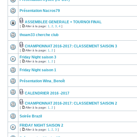
Présentation Nacros79
ASSEMBLEE GENERALE + TOURNOI FINAL
[
Aller à la page:
1
,
2
,
3
,
4
]
thoam33 cherche club
CHAMPIONNAT 2016-2017: CLASSEMENT SAISON 3
[
Aller à la page:
1
,
2
]
Friday Night saison 3
[
Aller à la page:
1
,
2
]
Friday Night saison 1
Présentation Wina_Benoît
CALENDRIER 2016 -2017
CHAMPIONNAT 2016-2017: CLASSEMENT SAISON 2
[
Aller à la page:
1
,
2
]
Soirée Brazil
FRIDAY NIGHT SAISON 2
[
Aller à la page:
1
,
2
,
3
]