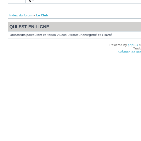
Index du forum
»
Le Club
QUI EST EN LIGNE
Utilisateurs parcourant ce forum: Aucun utilisateur enregistré et 1 invité
Powered by
phpBB
©
Tradu
Création de sit