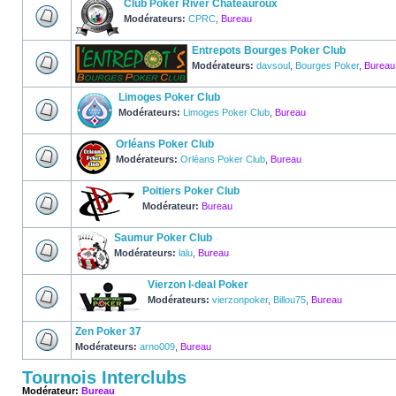
Club Poker River Chateauroux
Modérateurs:
CPRC
,
Bureau
Entrepots Bourges Poker Club
Modérateurs:
davsoul
,
Bourges Poker
,
Bureau
Limoges Poker Club
Modérateurs:
Limoges Poker Club
,
Bureau
Orléans Poker Club
Modérateurs:
Orléans Poker Club
,
Bureau
Poitiers Poker Club
Modérateur:
Bureau
Saumur Poker Club
Modérateurs:
lalu
,
Bureau
Vierzon I-deal Poker
Modérateurs:
vierzonpoker
,
Billou75
,
Bureau
Zen Poker 37
Modérateurs:
arno009
,
Bureau
Tournois Interclubs
Modérateur:
Bureau