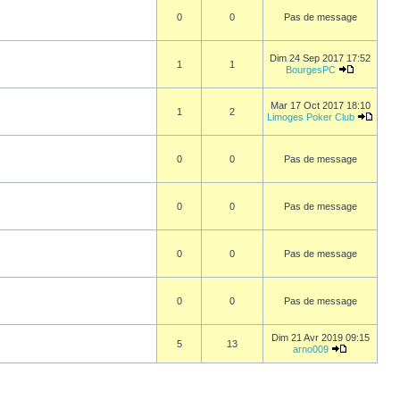
0
0
Pas de message
Dim 24 Sep 2017 17:52
1
1
BourgesPC
Mar 17 Oct 2017 18:10
1
2
Limoges Poker Club
0
0
Pas de message
0
0
Pas de message
0
0
Pas de message
0
0
Pas de message
Dim 21 Avr 2019 09:15
5
13
arno009