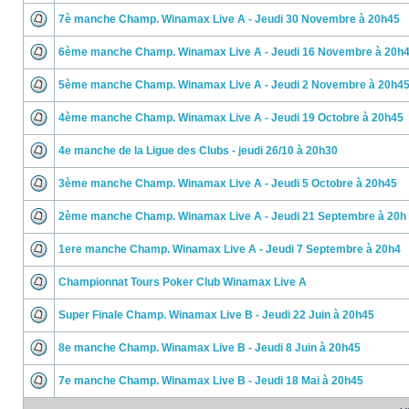
7è manche Champ. Winamax Live A - Jeudi 30 Novembre à 20h45
6ème manche Champ. Winamax Live A - Jeudi 16 Novembre à 20h
5ème manche Champ. Winamax Live A - Jeudi 2 Novembre à 20h4
4ème manche Champ. Winamax Live A - Jeudi 19 Octobre à 20h45
4e manche de la Ligue des Clubs - jeudi 26/10 à 20h30
3ème manche Champ. Winamax Live A - Jeudi 5 Octobre à 20h45
2ème manche Champ. Winamax Live A - Jeudi 21 Septembre à 20h
1ere manche Champ. Winamax Live A - Jeudi 7 Septembre à 20h4
Championnat Tours Poker Club Winamax Live A
Super Finale Champ. Winamax Live B - Jeudi 22 Juin à 20h45
8e manche Champ. Winamax Live B - Jeudi 8 Juin à 20h45
7e manche Champ. Winamax Live B - Jeudi 18 Mai à 20h45