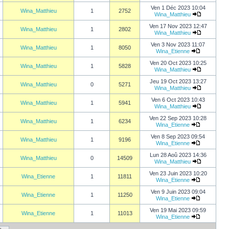
Ven 1 Déc 2023 10:04
Wina_Matthieu
1
2752
Wina_Matthieu
Ven 17 Nov 2023 12:47
Wina_Matthieu
1
2802
Wina_Matthieu
Ven 3 Nov 2023 11:07
Wina_Matthieu
1
8050
Wina_Etienne
Ven 20 Oct 2023 10:25
Wina_Matthieu
1
5828
Wina_Matthieu
Jeu 19 Oct 2023 13:27
Wina_Matthieu
0
5271
Wina_Matthieu
Ven 6 Oct 2023 10:43
Wina_Matthieu
1
5941
Wina_Matthieu
Ven 22 Sep 2023 10:28
Wina_Matthieu
1
6234
Wina_Etienne
Ven 8 Sep 2023 09:54
Wina_Matthieu
1
9196
Wina_Etienne
Lun 28 Aoû 2023 14:36
Wina_Matthieu
0
14509
Wina_Matthieu
Ven 23 Juin 2023 10:20
Wina_Etienne
1
11811
Wina_Etienne
Ven 9 Juin 2023 09:04
Wina_Etienne
1
11250
Wina_Etienne
Ven 19 Mai 2023 09:59
Wina_Etienne
1
11013
Wina_Etienne