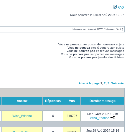
FAQ
Nous sommes le Dim 9 Aoû 2026 13:27
Heures au format UTC [ Heure d’été ]
Vous
ne pouvez pas
poster de nouveaux sujets
Vous
ne pouvez pas
répondre aux sujets
Vous
ne pouvez pas
éditer vos messages
Vous
ne pouvez pas
supprimer vos messages
Vous
ne pouvez pas
joindre des fichiers
Aller à la page
1
,
2
,
3
Suivante
Auteur
Réponses
Vus
Dernier message
Mer 6 Avr 2022 16:18
Wina_Etienne
0
119727
Wina_Etienne
Jeu 29 Aoû 2024 15:14