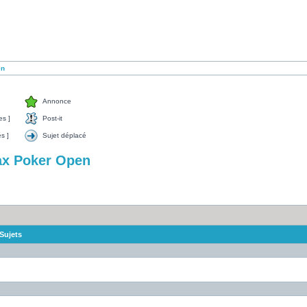
en
Annonce
s ]
Post-it
s ]
Sujet déplacé
ax Poker Open
Sujets