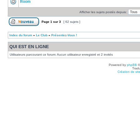
Room
Afficher les sujets postés depuis:
Page
1
sur
3
[ 62 sujets ]
Index du forum
»
Le Club
»
Présentez-Vous !
QUI EST EN LIGNE
Utilisateurs parcourant ce forum: Aucun utilisateur enregistré et 2 invités
Powered by
phpBB
©
Tradu
Création de sit